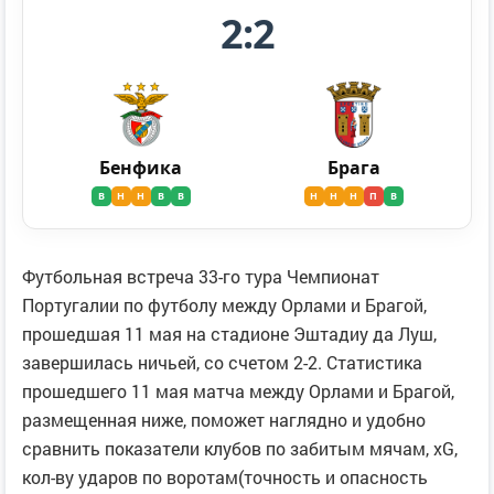
2:2
Бенфика
Брага
В
Н
Н
В
В
Н
Н
Н
П
В
Футбольная встреча 33-го тура Чемпионат
Португалии по футболу между Орлами и Брагой,
прошедшая 11 мая на стадионе Эштадиу да Луш,
завершилась ничьей, со счетом 2-2. Статистика
прошедшего 11 мая матча между Орлами и Брагой,
размещенная ниже, поможет наглядно и удобно
сравнить показатели клубов по забитым мячам, xG,
кол-ву ударов по воротам(точность и опасность