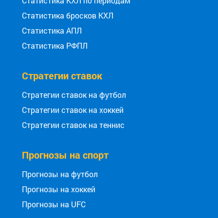
Статистика КХЛ по периодам
Статистика бросков КХЛ
Статистика АПЛ
Статистика РФПЛ
Стратегии ставок
Стратегии ставок на футбол
Стратегии ставок на хоккей
Стратегии ставок на теннис
Прогнозы на спорт
Прогнозы на футбол
Прогнозы на хоккей
Прогнозы на UFC