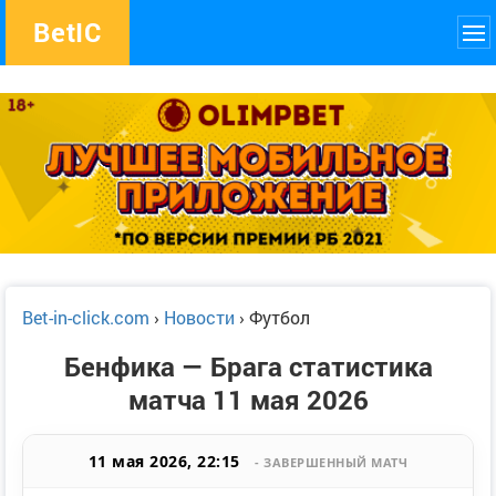
Bet
IC
Bet-in-click.com
›
Новости
›
Футбол
Бенфика — Брага статистика
матча 11 мая 2026
11 мая 2026, 22:15
- ЗАВЕРШЕННЫЙ МАТЧ