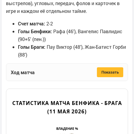
выстрелов), угловых, передач, фолов и карточек в
игре и каждом её отдельном тайме.
Счет матча:
2-2
Голы Бенфики:
Рафа (46'), Вангелис Павлидис
(90+5'
(пен.)
)
Голы Браги:
Пау Виктор (48'), Жан-Батист Горби
(88')
Ход матча
Показать
СТАТИСТИКА МАТЧА БЕНФИКА - БРАГА
(11 МАЯ 2026)
ВЛАДЕНИЕ %