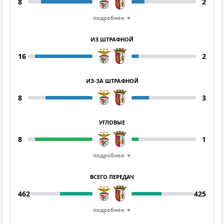
8
2
подробнее ▼
ИЗ ШТРАФНОЙ
16
2
ИЗ-ЗА ШТРАФНОЙ
8
3
УГЛОВЫЕ
8
1
подробнее ▼
ВСЕГО ПЕРЕДАЧ
462
425
подробнее ▼