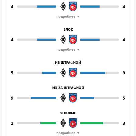
4
4
подробнее ▼
БЛОК
4
4
подробнее ▼
ИЗ ШТРАФНОЙ
5
9
ИЗ-ЗА ШТРАФНОЙ
9
5
УГЛОВЫЕ
2
3
подробнее ▼