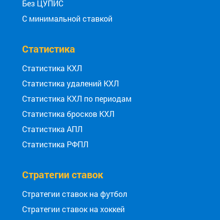
Без ЦУПИС
С минимальной ставкой
Статистика
Статистика КХЛ
Статистика удалений КХЛ
Статистика КХЛ по периодам
Статистика бросков КХЛ
Статистика АПЛ
Статистика РФПЛ
Стратегии ставок
Стратегии ставок на футбол
Стратегии ставок на хоккей