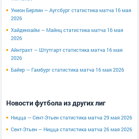
Унион Берлин — Аугсбург статистика матча 16 мая
2026
Хайденхайм — Майнц статистика матча 16 мая
2026
Айнтрахт — Штутгарт статистика матча 16 мая
2026
Байер — Гамбург статистика матча 16 мая 2026
Новости футбола из других лиг
Ницца — Сент-Этьен статистика матча 29 мая 2026
Сент-Этьен — Ницца статистика матча 26 мая 2026