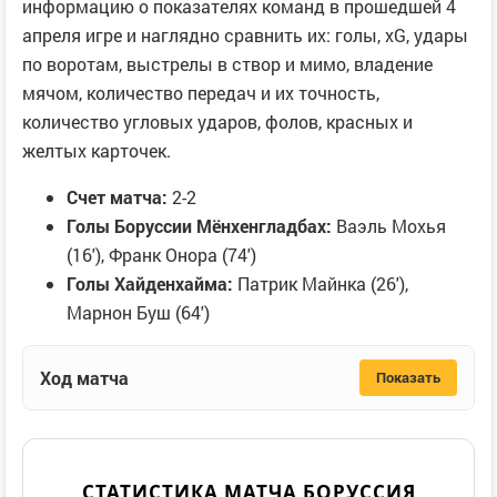
информацию о показателях команд в прошедшей 4
апреля игре и наглядно сравнить их: голы, xG, удары
по воротам, выстрелы в створ и мимо, владение
мячом, количество передач и их точность,
количество угловых ударов, фолов, красных и
желтых карточек.
Счет матча:
2-2
Голы Боруссии Мёнхенгладбах:
Ваэль Мохья
(16'), Франк Онора (74')
Голы Хайденхайма:
Патрик Майнка (26'),
Марнон Буш (64')
Ход матча
Показать
СТАТИСТИКА МАТЧА БОРУССИЯ