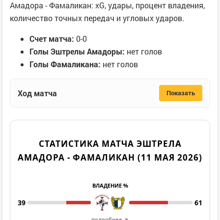
Амадора - Фамаликан: xG, удары, процент владения,
количество точных передач и угловых ударов.
Счет матча:
0-0
Голы Эштрелы Амадоры:
нет голов
Голы Фамаликана:
нет голов
Ход матча
Показать
СТАТИСТИКА МАТЧА ЭШТРЕЛА
АМАДОРА - ФАМАЛИКАН (11 МАЯ 2026)
ВЛАДЕНИЕ %
39
61
подробнее ▼