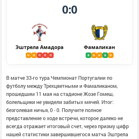
0:0
Эштрела Амадора
Фамаликан
Н
Н
П
П
П
В
Н
Н
В
Н
В матче 33-го тура Чемпионат Португалии по
футболу между Трехцветными и Фамаликаном,
прошедшим 11 мая на стадионе Жозе Гомеш,
болельщики не увидели забитых мячей. Итог:
безголевая ничья, 0 - 0. Получите полное
представление о ходе встречи, которое далеко не
всегда отражает итоговый счет, через призму цифр
нашей статистики завершившегося матча Эштрела