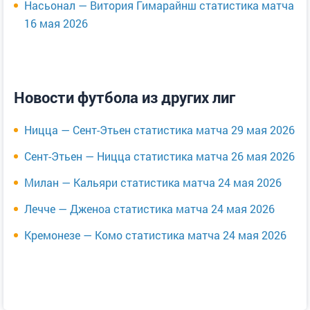
Насьонал — Витория Гимарайнш статистика матча
16 мая 2026
Новости футбола из других лиг
Ницца — Сент-Этьен статистика матча 29 мая 2026
Сент-Этьен — Ницца статистика матча 26 мая 2026
Милан — Кальяри статистика матча 24 мая 2026
Лечче — Дженоа статистика матча 24 мая 2026
Кремонезе — Комо статистика матча 24 мая 2026