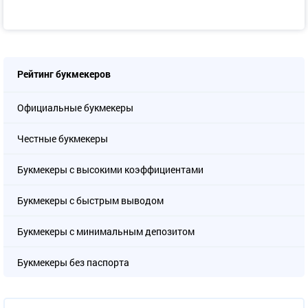
Рейтинг букмекеров
Официальные букмекеры
Честные букмекеры
Букмекеры с высокими коэффициентами
Букмекеры с быстрым выводом
Букмекеры с минимальным депозитом
Букмекеры без паспорта