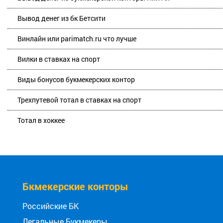
Вывод денег из бк Бетсити
Винлайн или parimatch.ru что лучше
Вилки в ставках на спорт
Виды бонусов букмекерских контор
Трехпутевой тотал в ставках на спорт
Тотал в хоккее
Бкмекерские конторы
Российские БК
Легальные Букмекеры