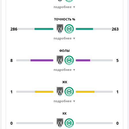
подробнее ▼
ТОЧНОСТЬ %
286
263
подробнее ▼
ФОЛЫ
8
5
подробнее ▼
ЖК
1
1
подробнее ▼
КК
0
0