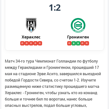
1:2
Хераклес
Гронинген
П
П
П
П
П
П
В
В
П
П
Матч 34-го тура Чемпионат Голландии по футболу
между Гераклидами и Гронингеном, прошедший 17
мая на стадионе Эрве Асито, завершился выездной
победой Гордости Севера, со счетом 1-2. Изучите
размещенную ниже статистику прошедшего матча
Хераклес - Гронинген, чтобы узнать кто из команд
больше и точнее бил по воротам, нанес больше
опасных выстрелов, подал больше угловых,