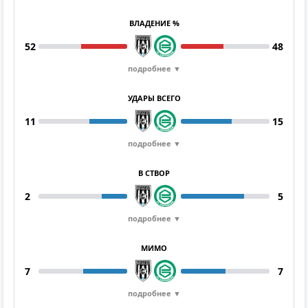
ВЛАДЕНИЕ %
52
48
подробнее ▼
УДАРЫ ВСЕГО
11
15
подробнее ▼
В СТВОР
2
5
подробнее ▼
МИМО
7
7
подробнее ▼