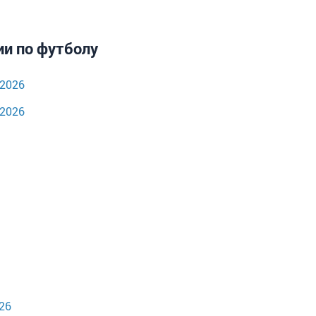
и по футболу
 2026
 2026
26