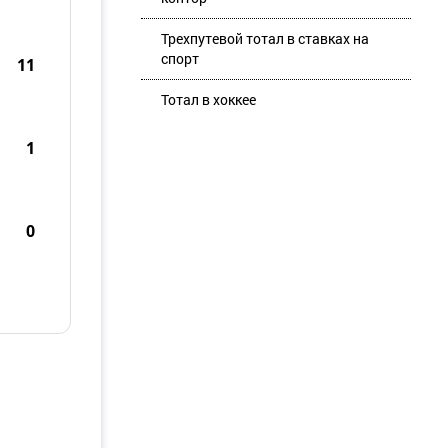
Трехпутевой тотал в ставках на
спорт
11
Тотал в хоккее
1
0