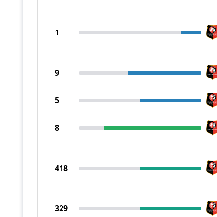
1
9
5
8
418
329