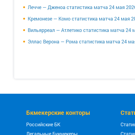
Лечче — Дженоа статистика матча 24 мая 202
Кремонезе — Комо статистика матча 24 мая 2
Вильярреал — Атлетико статистика матча 24 
Эллас Верона — Рома статистика матча 24 ма
Бкмекерские конторы
Стат
Российские БК
Стати
Легальные Букмекеры
Стати