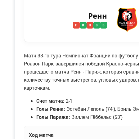
Ренн
П
В
П
В
В
Матч 33-го тура Чемпионат Франции по футбол
Роазон Парк, завершился победой Красно-черных
прошедшего матча Ренн - Париж, которая сравни
количеству точных выстрелов, угловых ударов,
карточкам.
Счет матча:
2-1
Голы Ренна:
Эстебан Леполь (74'), Бриль Эм
Голы Парижа:
Виллем Гёббельс (53')
Ход матча