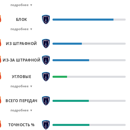
подробнее ▼
БЛОК
подробнее ▼
ИЗ ШТРАФНОЙ
ИЗ-ЗА ШТРАФНОЙ
УГЛОВЫЕ
подробнее ▼
ВСЕГО ПЕРЕДАЧ
подробнее ▼
ТОЧНОСТЬ %