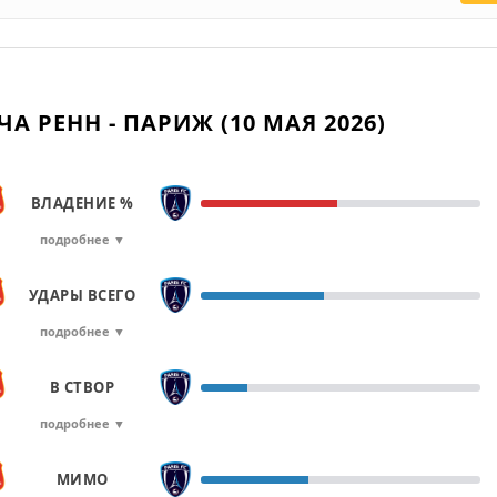
А РЕНН - ПАРИЖ (10 МАЯ 2026)
ВЛАДЕНИЕ %
подробнее ▼
УДАРЫ ВСЕГО
подробнее ▼
В СТВОР
подробнее ▼
МИМО