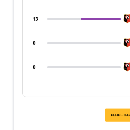
13
0
0
РЕНН - П