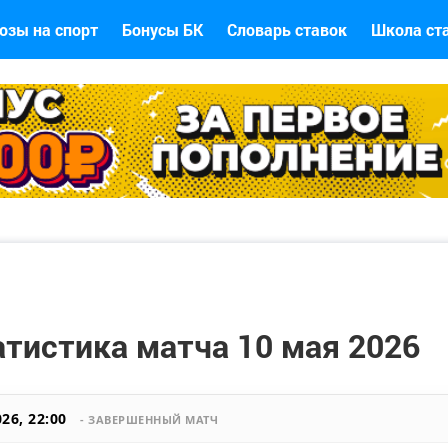
озы на спорт
Бонусы БК
Словарь ставок
Школа ст
тистика матча 10 мая 2026
26, 22:00
- ЗАВЕРШЕННЫЙ МАТЧ