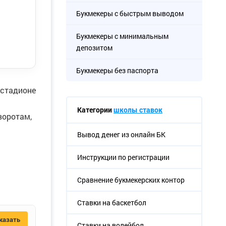
Букмекеры с быстрым выводом
Букмекеры с минимальным
депозитом
Букмекеры без паспорта
 стадионе
Категории
школы ставок
воротам,
м
Вывод денег из онлайн БК
Инструкции по регистрации
Сравнение букмекерских контор
Ставки на баскетбол
казать
Ставки на волейбол