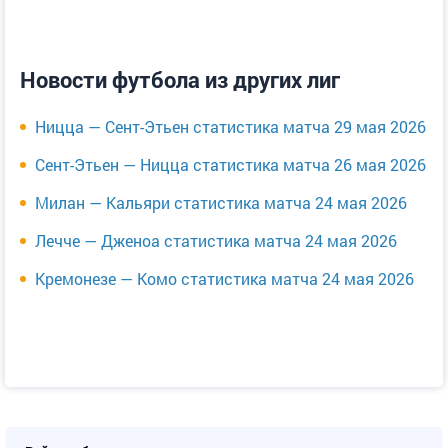
Новости футбола из других лиг
Ницца — Сент-Этьен статистика матча 29 мая 2026
Сент-Этьен — Ницца статистика матча 26 мая 2026
Милан — Кальяри статистика матча 24 мая 2026
Лечче — Дженоа статистика матча 24 мая 2026
Кремонезе — Комо статистика матча 24 мая 2026