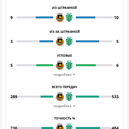
ИЗ ШТРАФНОЙ
9
10
ИЗ-ЗА ШТРАФНОЙ
3
5
УГЛОВЫЕ
5
6
подробнее ▼
ВСЕГО ПЕРЕДАЧ
289
533
подробнее ▼
ТОЧНОСТЬ %
236
484