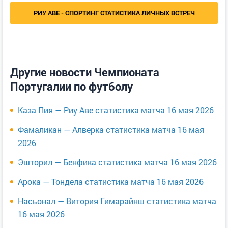
РИУ АВЕ - СПОРТИНГ СТАТИСТИКА ЛИЧНЫХ ВСТРЕЧ
Другие новости Чемпионата
Португалии по футболу
Каза Пия — Риу Аве статистика матча 16 мая 2026
Фамаликан — Алверка статистика матча 16 мая
2026
Эшторил — Бенфика статистика матча 16 мая 2026
Арока — Тондела статистика матча 16 мая 2026
Насьонал — Витория Гимарайнш статистика матча
16 мая 2026