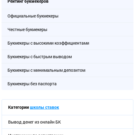
Рейтинг букмекеров
Официальные букмекеры
Честные букмекеры
Букмекеры с высокими коэффициентами
Букмекеры с быстрым выводом
Букмекеры с минимальным депозитом
Букмекеры без паспорта
Категории
школы ставок
Вывод денег из онлайн БК