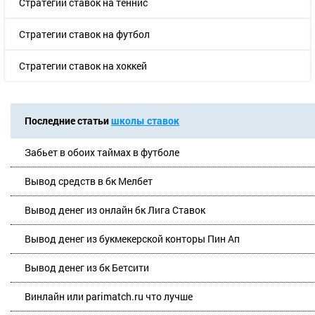
Стратегии ставок на теннис
Стратегии ставок на футбол
Стратегии ставок на хоккей
Последние статьи
школы ставок
Забьет в обоих таймах в футболе
Вывод средств в бк Мелбет
Вывод денег из онлайн бк Лига Ставок
Вывод денег из букмекерской конторы Пин Ап
Вывод денег из бк Бетсити
Винлайн или parimatch.ru что лучше