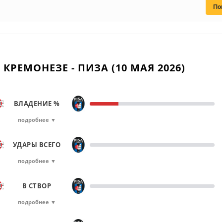
По
КРЕМОНЕЗЕ - ПИЗА (10 МАЯ 2026)
ВЛАДЕНИЕ %
подробнее ▼
УДАРЫ ВСЕГО
подробнее ▼
В СТВОР
подробнее ▼