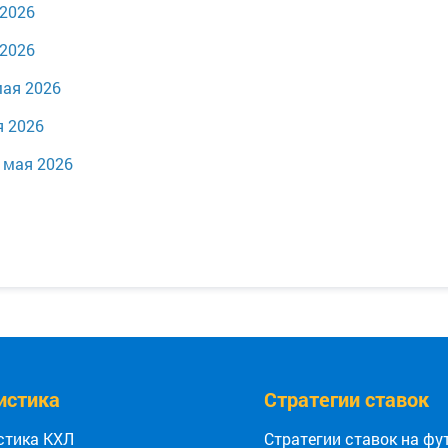
 2026
 2026
мая 2026
я 2026
 мая 2026
истика
Стратегии ставок
стика КХЛ
Стратегии ставок на фу