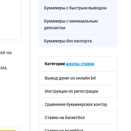
Букмекеры с быстрым выводом
Букмекеры с минимальным
депозитом
Букмекеры без паспорта
ая на
Категории
школы ставок
там,
Вывод денег из онлайн БК
Инструкции по регистрации
Сравнение букмекерских контор
Ставки на баскетбол
Ставки на волейбол