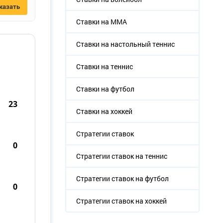
казать
Ставки на ММА
Ставки на настольный теннис
Ставки на теннис
Ставки на футбол
23
Ставки на хоккей
Стратегии ставок
0
Стратегии ставок на теннис
Стратегии ставок на футбол
0
Стратегии ставок на хоккей