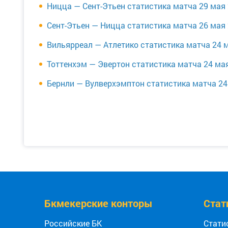
Ницца — Сент-Этьен статистика матча 29 мая
Сент-Этьен — Ницца статистика матча 26 мая
Вильярреал — Атлетико статистика матча 24 
Тоттенхэм — Эвертон статистика матча 24 ма
Бернли — Вулверхэмптон статистика матча 24
Бкмекерские конторы
Стат
Российские БК
Стати