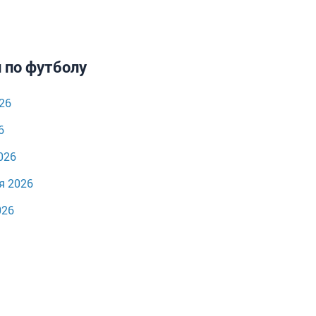
 по футболу
26
6
026
я 2026
026