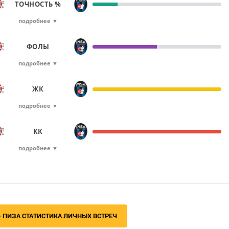
ТОЧНОСТЬ %
подробнее ▼
ФОЛЫ
подробнее ▼
ЖК
подробнее ▼
КК
подробнее ▼
- ПИЗА СТАТИСТИКА ЛИЧНЫХ ВСТРЕЧ