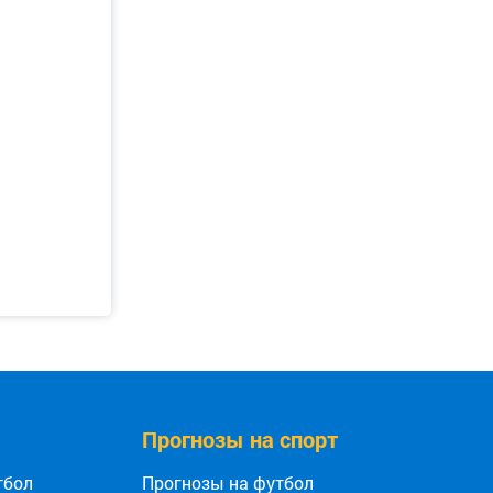
Прогнозы на спорт
тбол
Прогнозы на футбол