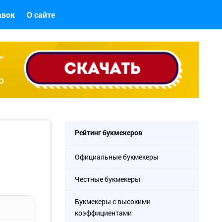
авок
О сайте
Рейтинг букмекеров
Официальные букмекеры
Честные букмекеры
Букмекеры с высокими
коэффициентами