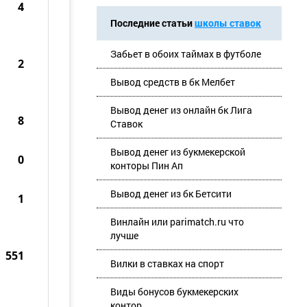
4
Последние статьи
школы ставок
Забьет в обоих таймах в футболе
2
Вывод средств в бк Мелбет
Вывод денег из онлайн бк Лига
8
Ставок
Вывод денег из букмекерской
0
конторы Пин Ап
Вывод денег из бк Бетсити
1
Винлайн или parimatch.ru что
лучше
551
Вилки в ставках на спорт
Виды бонусов букмекерских
контор