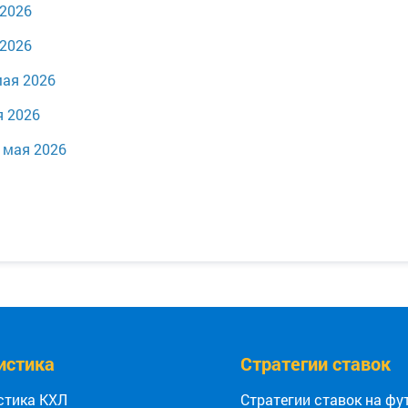
 2026
 2026
мая 2026
я 2026
 мая 2026
истика
Стратегии ставок
стика КХЛ
Стратегии ставок на фу