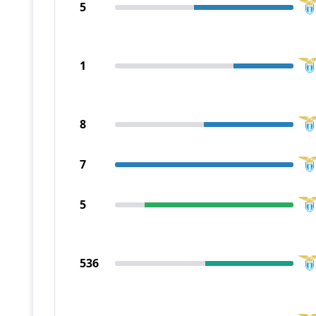
5
1
8
7
5
536