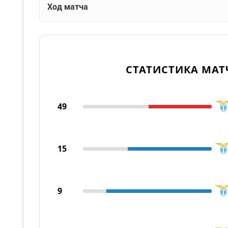
Ход матча
СТАТИСТИКА МАТЧ
49
15
9