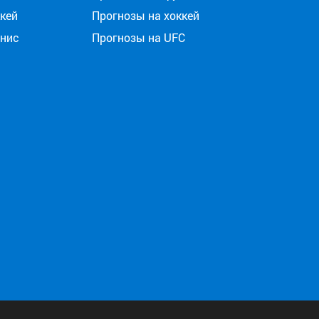
ккей
Прогнозы на хоккей
ннис
Прогнозы на UFC