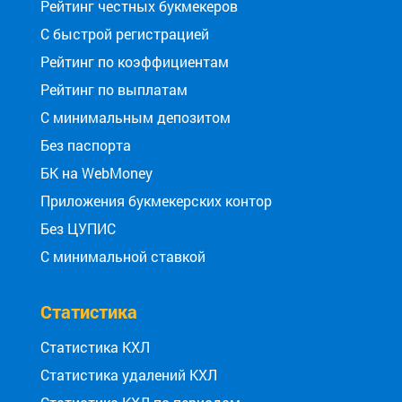
Рейтинг честных букмекеров
С быстрой регистрацией
Рейтинг по коэффициентам
Рейтинг по выплатам
С минимальным депозитом
Без паспорта
БК на WebMoney
Приложения букмекерских контор
Без ЦУПИС
С минимальной ставкой
Статистика
Статистика КХЛ
Статистика удалений КХЛ