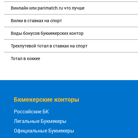
Винлайн или parimatch.ru что лучше
Вилки в ставках на спорт
Виды бонусов букмекерских контор
Трехпутевой тотал в ставках на спорт
Тотал в хоккее
Бкмекерские конторы
Российские БК
Легальные Букмекеры
Официальные Букмекеры