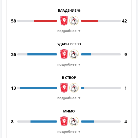
ВЛАДЕНИЕ %
58
42
подробнее ▼
УДАРЫ ВСЕГО
26
9
подробнее ▼
В СТВОР
13
1
подробнее ▼
МИМО
8
4
подробнее ▼