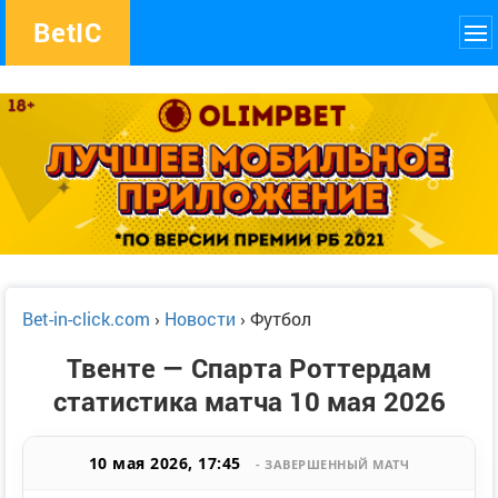
Bet
IC
Bet-in-click.com
›
Новости
›
Футбол
Твенте — Спарта Роттердам
статистика матча 10 мая 2026
10 мая 2026, 17:45
- ЗАВЕРШЕННЫЙ МАТЧ