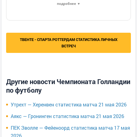
подробнее ▼
ТВЕНТЕ - СПАРТА РОТТЕРДАМ СТАТИСТИКА ЛИЧНЫХ
ВСТРЕЧ
Другие новости Чемпионата Голландии
по футболу
Утрехт — Херенвен статистика матча 21 мая 2026
Аякс — Гронинген статистика матча 21 мая 2026
ПЕК Зволле — Фейеноорд статистика матча 17 мая
2026