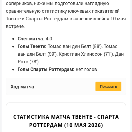
соперников, ниже мы подготовили наглядную
сравнительную статистику ключевых показателей
Твенте и Спарты Роттердам в завершившейся 10 мая
встрече.
Счет матча:
4-0
Голы Твенте:
Томас ван ден Белт (58'), Томас
ван ден Белт (59'), Кристиан Хлинссон (71'), Дан
Ротс (78')
Голы Спарты Роттердам:
нет голов
Ход матча
Показать
СТАТИСТИКА МАТЧА ТВЕНТЕ - СПАРТА
РОТТЕРДАМ (10 МАЯ 2026)