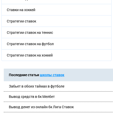
Ставки на хоккей
Стратегии ставок
Стратегии ставок на теннис
Стратегии ставок на футбол
Стратегии ставок на хоккей
Последние статьи
школы ставок
Забьет в обоих таймах в футболе
Вывод средств в бк Мелбет
Вывод денег из онлайн бк Лига Ставок