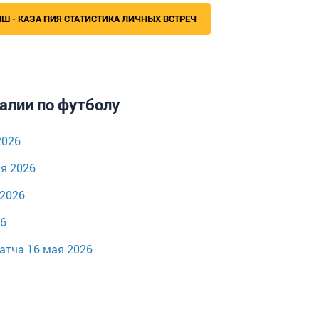
Ш - КАЗА ПИЯ СТАТИСТИКА ЛИЧНЫХ ВСТРЕЧ
алии по футболу
2026
я 2026
 2026
26
атча 16 мая 2026