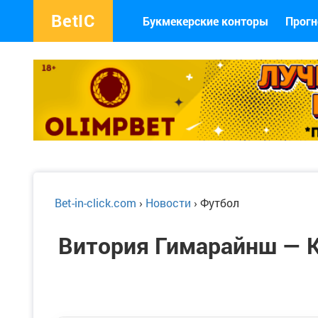
Bet
IC
Букмекерские конторы
Прогн
Bet-in-click.com
›
Новости
›
Футбол
Витория Гимарайнш — К