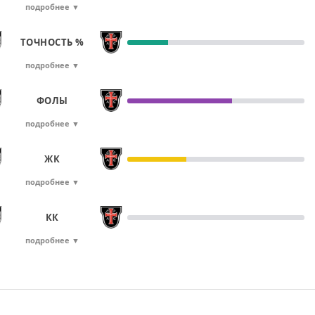
подробнее ▼
ТОЧНОСТЬ %
подробнее ▼
ФОЛЫ
подробнее ▼
ЖК
подробнее ▼
КК
подробнее ▼