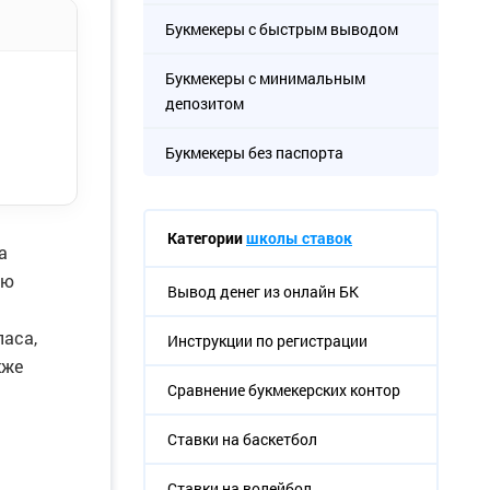
Букмекеры с быстрым выводом
Букмекеры с минимальным
депозитом
Букмекеры без паспорта
Категории
школы ставок
а
ую
Вывод денег из онлайн БК
паса,
Инструкции по регистрации
кже
Сравнение букмекерских контор
Ставки на баскетбол
Ставки на волейбол