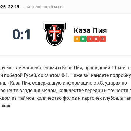
26, 22:15
- ЗАВЕРШЕННЫЙ МАТЧ
0:1
Каза Пия
Н
В
П
П
П
олу между Завоевателями и Каза Пия, прошедший 11 мая н
 победой Гусей, со счетом 0-1. Ниже вы найдете подробн
нш - Каза Пия, содержащую информацию о xG, ударах по
проценте владения мячом, количестве передач и точности 
дом из таймов, количество фолов и карточек клубов, а та
иках.