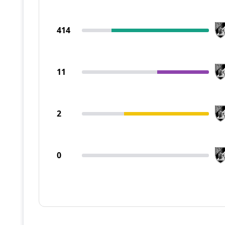
414
11
2
0