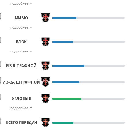
подробнее ▼
МИМО
подробнее ▼
БЛОК
подробнее ▼
ИЗ ШТРАФНОЙ
ИЗ-ЗА ШТРАФНОЙ
УГЛОВЫЕ
подробнее ▼
ВСЕГО ПЕРЕДАЧ