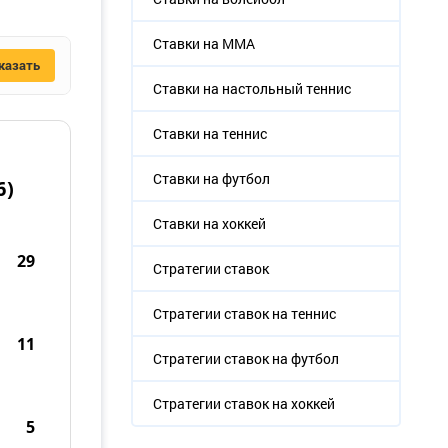
Ставки на ММА
казать
Ставки на настольный теннис
Ставки на теннис
Ставки на футбол
6)
Ставки на хоккей
29
Стратегии ставок
Стратегии ставок на теннис
11
Стратегии ставок на футбол
Стратегии ставок на хоккей
5