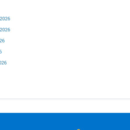
 2026
 2026
26
6
026