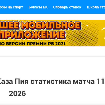
озы на спорт
Бонусы БК
Словарь ставок
Школа ст
аза Пия статистика матча 11
2026