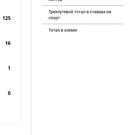
Трехпутевой тотал в ставках на
спорт
125
Тотал в хоккее
16
1
0