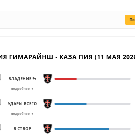
По
Я ГИМАРАЙНШ - КАЗА ПИЯ (11 МАЯ 202
ВЛАДЕНИЕ %
подробнее ▼
УДАРЫ ВСЕГО
подробнее ▼
В СТВОР