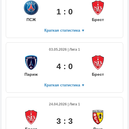
1 : 0
ПСЖ
Брест
Краткая статистика
▼
03.05.2026 | Лига 1
4 : 0
Париж
Брест
Краткая статистика
▼
24.04.2026 | Лига 1
3 : 3
Брест
Ланс