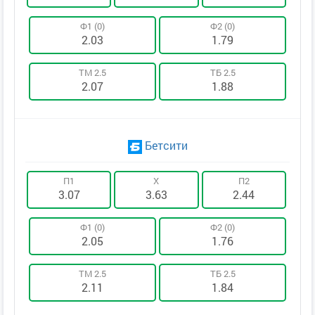
Ф1 (0)
Ф2 (0)
2.03
1.79
ТМ 2.5
ТБ 2.5
2.07
1.88
Бетсити
П1
X
П2
3.07
3.63
2.44
Ф1 (0)
Ф2 (0)
2.05
1.76
ТМ 2.5
ТБ 2.5
2.11
1.84