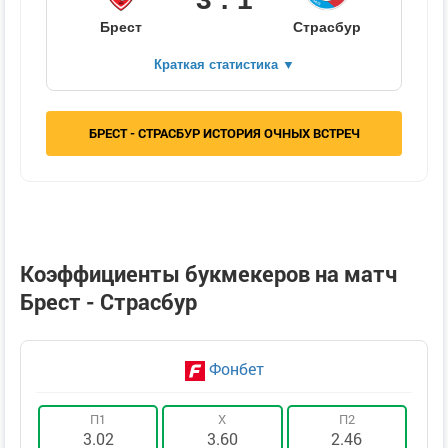
Брест
Страсбур
Краткая статистика
▼
БРЕСТ - СТРАСБУР ИСТОРИЯ ОЧНЫХ ВСТРЕЧ
Коэффициенты букмекеров на матч
Брест - Страсбур
Фонбет
П1
X
П2
3.02
3.60
2.46