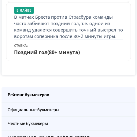
В ЛАЙВЕ
В матчах Бреста против Страсбура команды
часто забивают поздний гол, т.е. одной из
команд удалется совершить точный выстрел по
воротам соперника после 80-й минуты игры.
СТАВКА:
Поздний гол(80+ минута)
Рейтинг букмекеров
Официальные букмекеры
Честные букмекеры