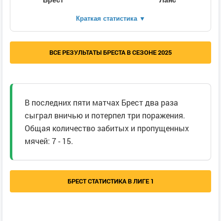
Краткая статистика
▼
ВСЕ РЕЗУЛЬТАТЫ БРЕСТА В СЕЗОНЕ 2025
В последних пяти матчах Брест два раза
сыграл вничью и потерпел три поражения.
Общая количество забитых и пропущенных
мячей: 7 - 15.
БРЕСТ СТАТИСТИКА В ЛИГЕ 1