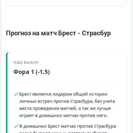
Прогноз на матч Брест - Страсбур
НАШ ВЫБОР:
Фора 1 (-1.5)
Брест является лидером общей истории
личных встреч против Страсбура, без учета
места проведения матчей, а так же лучше
играет в домашних матчах против него.
В домашних Брест матчах против Страсбура
редко бывают ничьи, поэтому выбирать