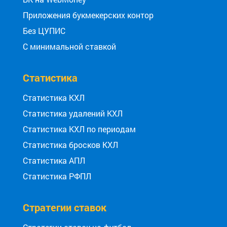
Приложения букмекерских контор
Без ЦУПИС
С минимальной ставкой
Статистика
Статистика КХЛ
Статистика удалений КХЛ
Статистика КХЛ по периодам
Статистика бросков КХЛ
Статистика АПЛ
Статистика РФПЛ
Стратегии ставок