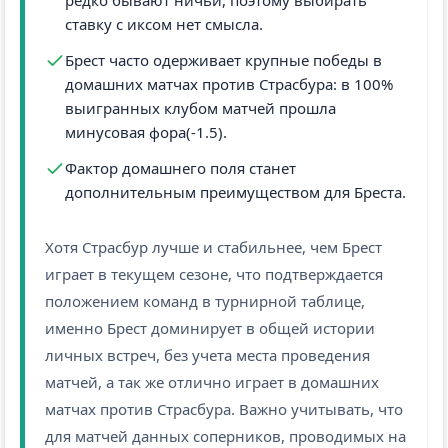
ставку с иксом нет смысла.
Брест часто одерживает крупные победы в
домашних матчах против Страсбура: в 100%
выигранных клубом матчей прошла
минусовая фора(-1.5).
Фактор домашнего поля станет
дополнительным преимуществом для Бреста.
Хотя Страсбур лучше и стабильнее, чем Брест
играет в текущем сезоне, что подтверждается
положением команд в турнирной таблице,
именно Брест доминирует в общей истории
личных встреч, без учета места проведения
матчей, а так же отлично играет в домашних
матчах против Страсбура. Важно учитывать, что
для матчей данных соперников, проводимых на