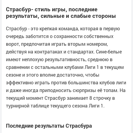
Страсбур- стиль игры, последние
результаты, сильные и слабые стороны
Страсбур - это крепкая команда, которая в первую
очередь заботится о сохранности собственных
ворот, предпочитая играть вторым номером,
действуя на контратаках и стандартах. Сине-белые
имеют неплохую результативность, среднюю в
сравнении с остальными клубами Лиги 1 в текущем
сезоне и этого вполне достаточно, чтобы
эффективно играть против большинства клубов лиги
и даже иногда приподносить сюрпризы её топам. На
текущий момент Страсбур занимает 8 строчку в
турнирной таблице текущего сезона Лиги 1.
Последние результаты Страсбура