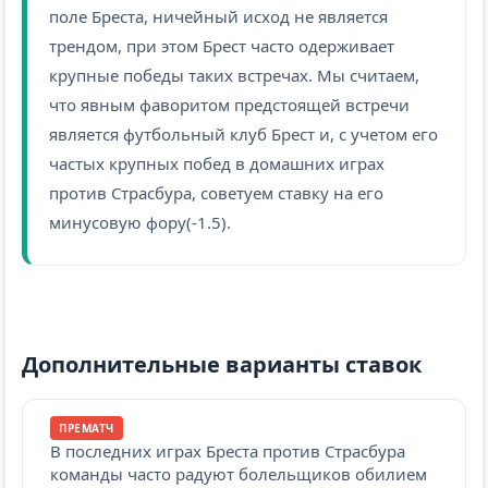
поле Бреста, ничейный исход не является
трендом, при этом Брест часто одерживает
крупные победы таких встречах. Мы считаем,
что явным фаворитом предстоящей встречи
является футбольный клуб Брест и, с учетом его
частых крупных побед в домашних играх
против Страсбура, советуем ставку на его
минусовую фору(-1.5).
Дополнительные варианты ставок
ПРЕМАТЧ
В последних играх Бреста против Страсбура
команды часто радуют болельщиков обилием