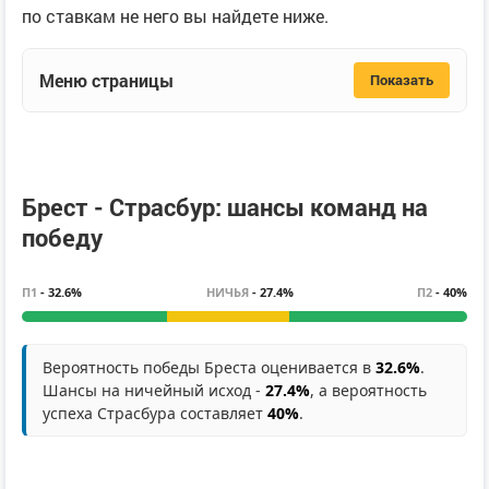
по ставкам не него вы найдете ниже.
Меню страницы
Показать
Брест - Страсбур: шансы команд на
победу
П1
- 32.6%
НИЧЬЯ
- 27.4%
П2
- 40%
Вероятность победы Бреста оценивается в
32.6%
.
Шансы на ничейный исход -
27.4%
, а вероятность
успеха Страсбура составляет
40%
.