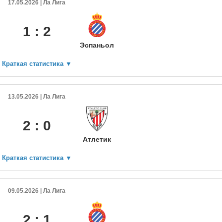
17.05.2026 | Ла Лига
1 : 2
Эспаньол
Краткая статистика
▼
13.05.2026 | Ла Лига
2 : 0
Атлетик
Краткая статистика
▼
09.05.2026 | Ла Лига
2 : 1