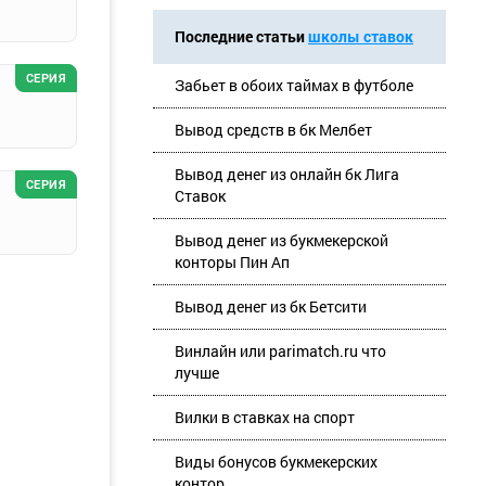
Последние статьи
школы ставок
СЕРИЯ
Забьет в обоих таймах в футболе
Вывод средств в бк Мелбет
Вывод денег из онлайн бк Лига
СЕРИЯ
Ставок
Вывод денег из букмекерской
конторы Пин Ап
Вывод денег из бк Бетсити
Винлайн или parimatch.ru что
лучше
Вилки в ставках на спорт
Виды бонусов букмекерских
контор