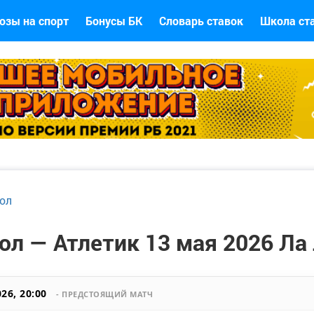
озы на спорт
Бонусы БК
Словарь ставок
Школа ст
ол
ол — Атлетик 13 мая 2026 Ла
26, 20:00
- ПРЕДСТОЯЩИЙ МАТЧ