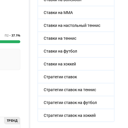
Ставки на ММА
Ставки на настольный теннис
П2
- 37.1%
Ставки на теннис
Ставки на футбол
Ставки на хоккей
Стратегии ставок
Стратегии ставок на теннис
Стратегии ставок на футбол
Стратегии ставок на хоккей
ТРЕНД