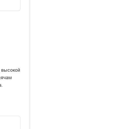
т высокой
мячам
а.