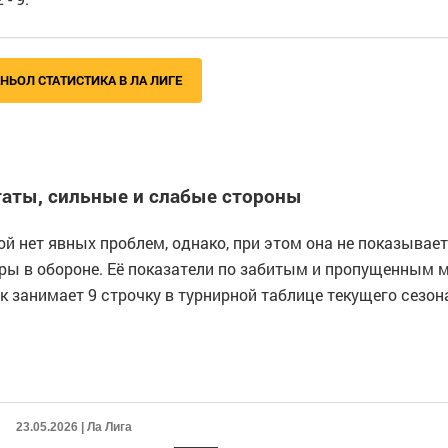
НЬОЛ СТАТИСТИКА В ЛА ЛИГЕ
ьтаты, сильные и слабые стороны
рой нет явных проблем, однако, при этом она не показывае
гры в обороне. Её показатели по забитым и пропущенным 
к занимает 9 строчку в турнирной таблице текущего сезон
23.05.2026 | Ла Лига