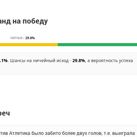
анд на победу
НИЧЬЯ
- 29.8%
3.1%
. Шансы на ничейный исход -
29.8%
, а вероятность успеха
реч
ив Атлетика было забито более двух голов, т.е. выиграла