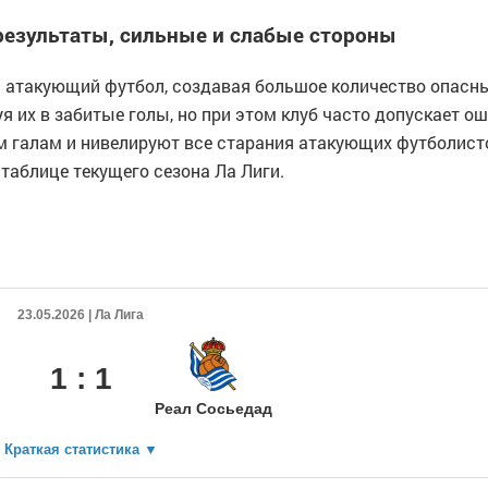
 результаты, сильные и слабые стороны
й атакующий футбол, создавая большое количество опасн
я их в забитые голы, но при этом клуб часто допускает о
м галам и нивелируют все старания атакующих футболист
 таблице текущего сезона Ла Лиги.
23.05.2026 | Ла Лига
1 : 1
Реал Сосьедад
Краткая статистика
▼