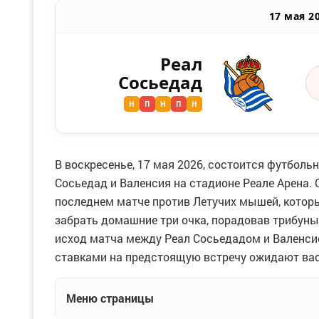
17 мая 20
Реал
Сосьедад
Н
П
Н
П
Н
В воскресенье, 17 мая 2026, состоится футбольн
Сосьедад и Валенсия на стадионе Реале Арена. С
последнем матче против Летучих мышей, которы
забрать домашние три очка, порадовав трибун
исход матча между Реал Сосьедадом и Валенс
ставками на предстоящую встречу ожидают вас
Меню страницы