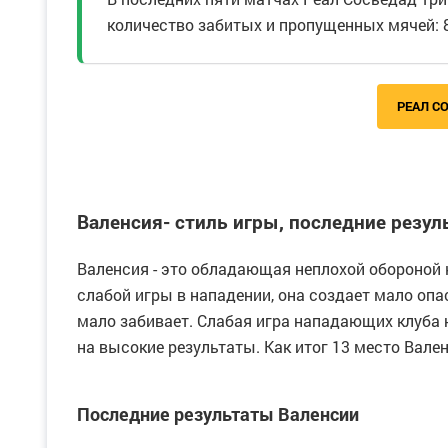
количество забитых и пропущенных мячей: 8 
РЕАЛ С
Валенсия- стиль игры, последние резу
Валенсия - это обладающая неплохой обороной ко
слабой игры в нападении, она создает мало опа
мало забивает. Слабая игра нападающих клуба 
на высокие результаты. Как итог 13 место Вале
Последние результаты Валенсии