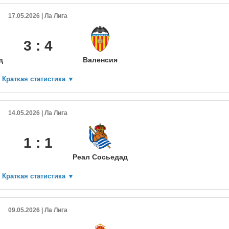
17.05.2026 | Ла Лига
3 : 4
д
Валенсия
Краткая статистика
▼
14.05.2026 | Ла Лига
1 : 1
Реал Сосьедад
Краткая статистика
▼
09.05.2026 | Ла Лига