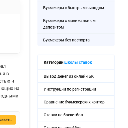
Букмекеры с быстрым выводом
Букмекеры с минимальным
депозитом
Букмекеры без паспорта
Категории
школы ставок
еал
ья в
Вывод денег из онлайн БК
стью и
ияющих на
Инструкции по регистрации
ыгодными
Сравнение букмекерских контор
Ставки на баскетбол
казать
Ставки на волейбол