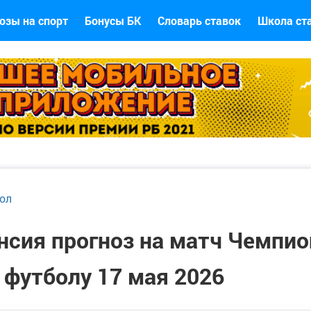
озы на спорт
Бонусы БК
Словарь ставок
Школа ст
ол
нсия прогноз на матч Чемпио
 футболу 17 мая 2026