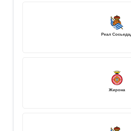
Реал Сосьеда
Жирона