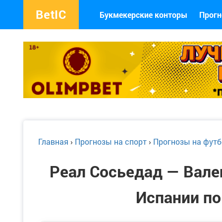
Bet
IC
Букмекерские конторы
Прогн
Главная
›
Прогнозы на спорт
›
Прогнозы на футб
Реал Сосьедад — Вале
Испании по