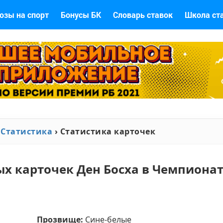
озы на спорт
Бонусы БК
Словарь ставок
Школа ст
›
Статистика
›
Статистика карточек
ых карточек Ден Босха в Чемпиона
Прозвище:
Сине-белые