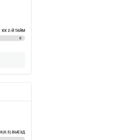
КК 2-Й ТАЙМ
0
К(0.5) ВЫЕЗД