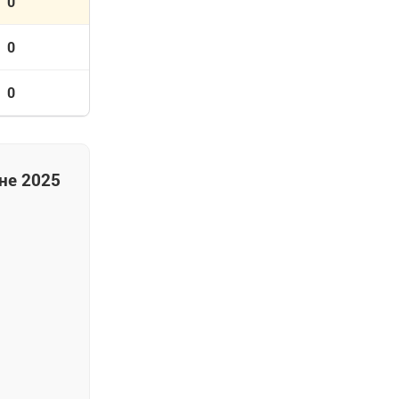
0
0
0
не 2025