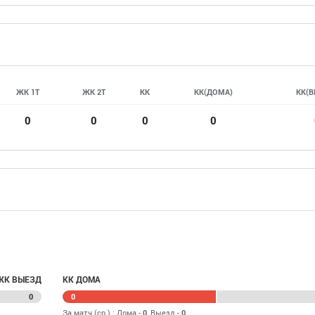
ЖК 1Т
ЖК 2Т
КК
КК(ДОМА)
КК(В
0
0
0
0
ЖК ВЫЕЗД
КК ДОМА
0
0
За матч (ср.) : Дома -
0
, Выезд -
0