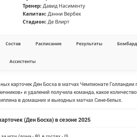
Тренер:
Давид Насименту
Капитан:
Дэнни Вербек
Стадион:
Де Влирт
Состав
Расписание
Результаты
Бомбар
Ассистенты
сных карточек Ден Босха в матчах Чемпионате Голландии 
рчичников» и удалений получила команда, какое количество
сциплина в домашних и выездных матчах Сине-белых.
арточек (Ден Босха) в сезоне 2025
а игру (дома - 80, в гостях - 0).