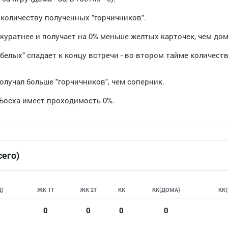
о количеству полученных "горчичников".
ккуратнее и получает на 0% меньше желтых карточек, чем дом
белых" спадает к концу встречи - во втором тайме количест
олучал больше "горчичников", чем соперник.
н Босха имеет проходимость 0%.
сего)
)
ЖК 1Т
ЖК 2Т
КК
КК(ДОМА)
КК
0
0
0
0