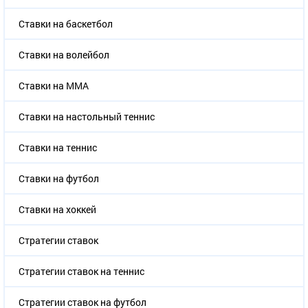
Ставки на баскетбол
Ставки на волейбол
Ставки на ММА
Ставки на настольный теннис
Ставки на теннис
Ставки на футбол
Ставки на хоккей
Стратегии ставок
Стратегии ставок на теннис
Стратегии ставок на футбол