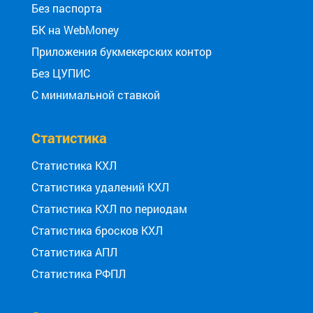
Без паспорта
БК на WebMoney
Приложения букмекерских контор
Без ЦУПИС
С минимальной ставкой
Статистика
Статистика КХЛ
Статистика удалений КХЛ
Статистика КХЛ по периодам
Статистика бросков КХЛ
Статистика АПЛ
Статистика РФПЛ