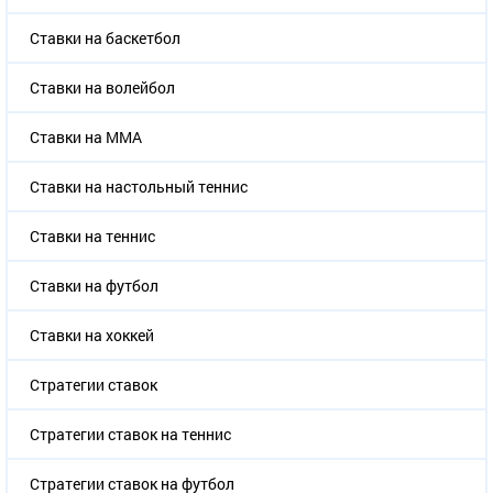
Ставки на баскетбол
Ставки на волейбол
Ставки на ММА
Ставки на настольный теннис
Ставки на теннис
Ставки на футбол
Ставки на хоккей
Стратегии ставок
Стратегии ставок на теннис
Стратегии ставок на футбол