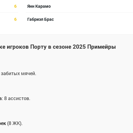
6
Янн Карамо
6
Габриэл Брас
ке игроков Порту в сезоне 2025 Примейры
2 забитых мячей.
а
: 8 ассистов.
рек
(8 ЖК).