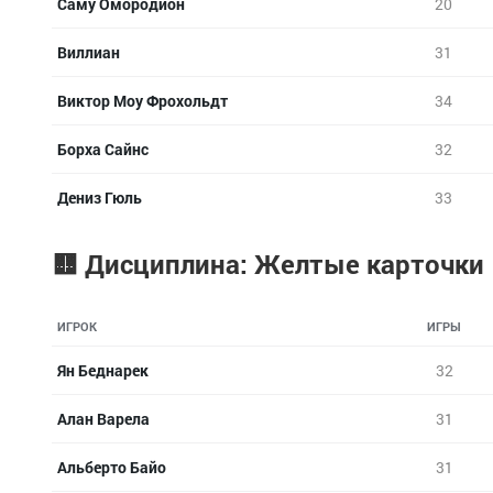
Саму Омородион
20
Виллиан
31
Виктор Моу Фрохольдт
34
Борха Сайнс
32
Дениз Гюль
33
🟨 Дисциплина: Желтые карточки
ИГРОК
ИГРЫ
Ян Беднарек
32
Алан Варела
31
Альберто Байо
31