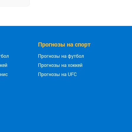
Прогнозы на спорт
тбол
Прогнозы на футбол
ккей
Прогнозы на хоккей
ннис
Прогнозы на UFC