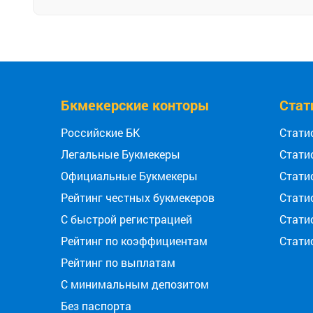
Бкмекерские конторы
Стат
Российские БК
Стати
Легальные Букмекеры
Стати
Официальные Букмекеры
Стати
Рейтинг честных букмекеров
Стати
С быстрой регистрацией
Стати
Рейтинг по коэффициентам
Стати
Рейтинг по выплатам
С минимальным депозитом
Без паспорта