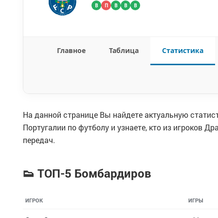
В
П
В
В
В
Главное
Таблица
Статистика
На данной странице Вы найдете актуальную статист
Португалии по футболу и узнаете, кто из игроков Д
передач.
👟 ТОП-5 Бомбардиров
ИГРОК
ИГРЫ