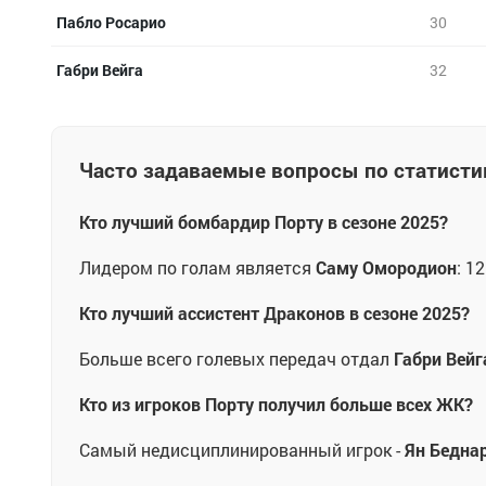
Пабло Росарио
30
Габри Вейга
32
Часто задаваемые вопросы по статисти
Кто лучший бомбардир Порту в сезоне 2025?
Лидером по голам является
Саму Омородион
: 1
Кто лучший ассистент Драконов в сезоне 2025?
Больше всего голевых передач отдал
Габри Вейг
Кто из игроков Порту получил больше всех ЖК?
Самый недисциплинированный игрок -
Ян Бедна