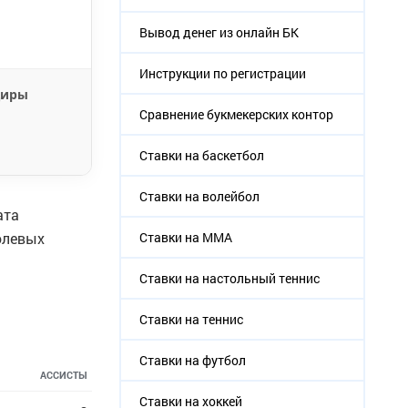
Вывод денег из онлайн БК
Инструкции по регистрации
диры
Сравнение букмекерских контор
Ставки на баскетбол
Ставки на волейбол
ата
голевых
Ставки на ММА
Ставки на настольный теннис
Ставки на теннис
Ставки на футбол
АССИСТЫ
Ставки на хоккей