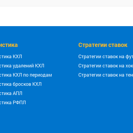
истика
Стратегии ставок
стика КХЛ
Стратегии ставок на фу
стика удалений КХЛ
Стратегии ставок на хо
стика КХЛ по периодам
Стратегии ставок на те
стика бросков КХЛ
стика АПЛ
стика РФПЛ