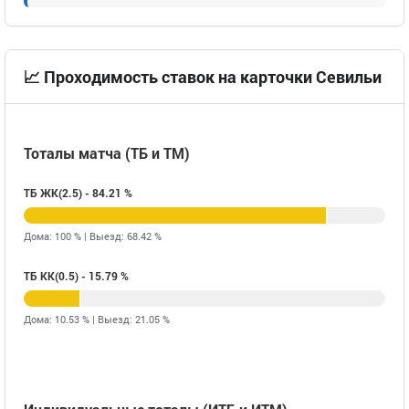
📈 Проходимость ставок на карточки Севильи
Тоталы матча (ТБ и ТМ)
ТБ ЖК(2.5) - 84.21 %
Дома: 100 % | Выезд: 68.42 %
ТБ КК(0.5) - 15.79 %
Дома: 10.53 % | Выезд: 21.05 %