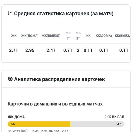
📈 Средняя статистика карточек (за матч)
ЖК
ЖК
ЖК
ЖК(ДОМА)
ЖК(ВЫЕЗД)
КК
КК(ДОМА)
КК(ВЫЕЗД
1Т
2Т
2.71
2.95
2.47
0.71
2
0.11
0.11
0.11
🎯 Аналитика распределения карточек
Карточки в домашних и выездных матчах
ЖК ДОМА
ЖК ВЫЕЗД
56
47
За матч (ср.) : Дома -
2.95
, Выезд -
2.47