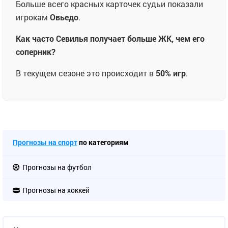
Больше всего красных карточек судьи показали
игрокам
Овьедо
.
Как часто Севилья получает больше ЖК, чем его
соперник?
В текущем сезоне это происходит в
50% игр
.
Прогнозы на спорт
по категориям
Прогнозы на футбол
Прогнозы на хоккей