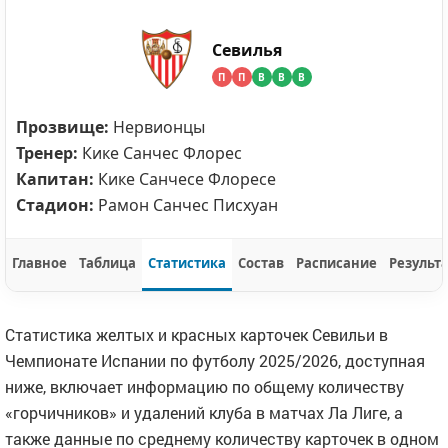
Севилья
П
П
В
В
В
Прозвище:
Нервионцы
Тренер:
Кике Санчес Флорес
Капитан:
Кике Санчесе Флоресе
Стадион:
Рамон Санчес Писхуан
Главное
Таблица
Статистика
Состав
Расписание
Результ
Статистика желтых и красных карточек Севильи в
Чемпионате Испании по футболу 2025/2026, доступная
ниже, включает информацию по общему количеству
«горчичников» и удалений клуба в матчах Ла Лиге, а
также данные по среднему количеству карточек в одном