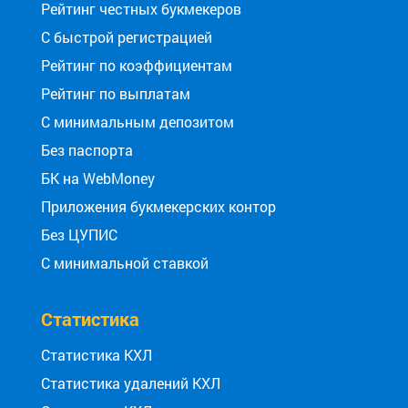
Рейтинг честных букмекеров
С быстрой регистрацией
Рейтинг по коэффициентам
Рейтинг по выплатам
С минимальным депозитом
Без паспорта
БК на WebMoney
Приложения букмекерских контор
Без ЦУПИС
С минимальной ставкой
Статистика
Статистика КХЛ
Статистика удалений КХЛ