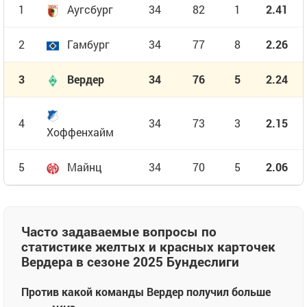
1
Аугсбург
34
82
1
2.41
2
Гамбург
34
77
8
2.26
3
Вердер
34
76
5
2.24
4
34
73
3
2.15
Хоффенхайм
5
Майнц
34
70
5
2.06
Часто задаваемые вопросы по
статистике желтых и красных карточек
Вердера в сезоне 2025 Бундеслиги
Против какой команды Вердер получил больше