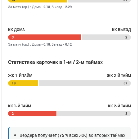
За матч (ср.) : Дома -
2.18
, Выезд -
2.29
КК ДОМА
КК ВЫЕЗД
3
2
За матч (ср.) : Дома -
0.18
, Выезд -
0.12
Статистика карточек в 1-м / 2-м таймах
ЖК 1-Й ТАЙМ
ЖК 2-Й ТАЙМ
19
57
КК 1-Й ТАЙМ
КК 2-Й ТАЙМ
2
3
Вердера получает (
75 %
всех ЖК) во вторых таймах