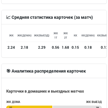
📈 Средняя статистика карточек (за матч)
ЖК
ЖК
ЖК
ЖК(ДОМА)
ЖК(ВЫЕЗД)
КК
КК(ДОМА)
КК(ВЫЕ
1Т
2Т
2.24
2.18
2.29
0.56
1.68
0.15
0.18
0.1
🎯 Аналитика распределения карточек
Карточки в домашних и выездных матчах
ЖК ДОМА
ЖК ВЫЕЗД
37
39