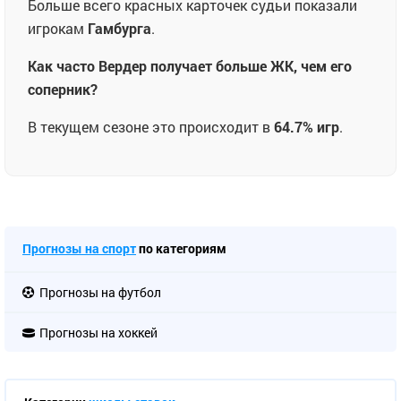
Больше всего красных карточек судьи показали
игрокам
Гамбурга
.
Как часто Вердер получает больше ЖК, чем его
соперник?
В текущем сезоне это происходит в
64.7% игр
.
Прогнозы на спорт
по категориям
Прогнозы на футбол
Прогнозы на хоккей