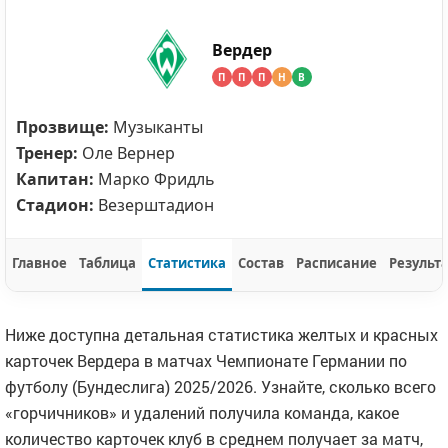
Вердер
П
П
П
Н
В
Прозвище:
Музыканты
Тренер:
Оле Вернер
Капитан:
Марко Фридль
Стадион:
Везерштадион
Главное
Таблица
Статистика
Состав
Расписание
Результ
Ниже доступна детальная статистика желтых и красных
карточек Вердера в матчах Чемпионате Германии по
футболу (Бундеслига) 2025/2026. Узнайте, сколько всего
«горчичников» и удалений получила команда, какое
количество карточек клуб в среднем получает за матч,