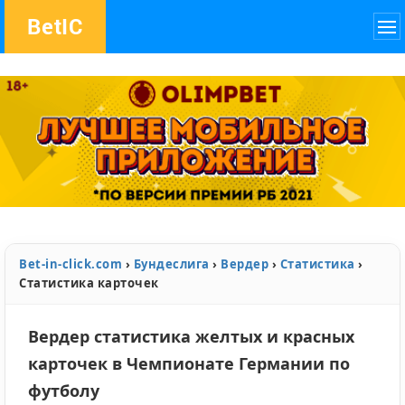
Bet
IC
Bet-in-click.com
›
Бундеслига
›
Вердер
›
Статистика
›
Статистика карточек
Вердер статистика желтых и красных
карточек в Чемпионате Германии по
футболу