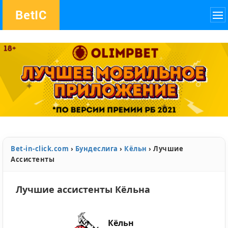
Bet
IC
Bet-in-click.com
›
Бундеслига
›
Кёльн
›
Лучшие
Ассистенты
Лучшие ассистенты Кёльна
Кёльн