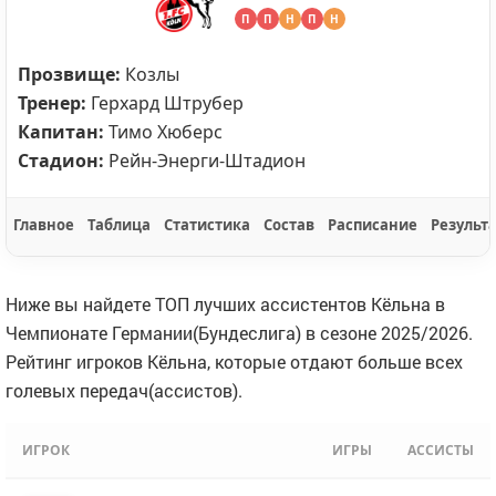
П
П
Н
П
Н
Прозвище:
Козлы
Тренер:
Герхард Штрубер
Капитан:
Тимо Хюберс
Стадион:
Рейн-Энерги-Штадион
Главное
Таблица
Статистика
Состав
Расписание
Результ
Ниже вы найдете ТОП лучших ассистентов Кёльна в
Чемпионате Германии(Бундеслига) в сезоне 2025/2026.
Рейтинг игроков Кёльна, которые отдают больше всех
голевых передач(ассистов).
ИГРОК
ИГРЫ
АССИСТЫ