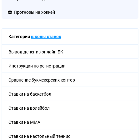
Прогнозы на хоккей
Категории
школы ставок
Вывод денег из онлайн БК
Инструкции по регистрации
Сравнение букмекерских контор
Ставки на баскетбол
Ставки на волейбол
Ставки на ММА
Ставки на настольный теннис