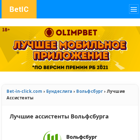
Bet
IC
Bet-in-click.com
›
Бундеслига
›
Вольфсбург
›
Лучшие
Ассистенты
Лучшие ассистенты Вольфсбурга
Вольфсбург