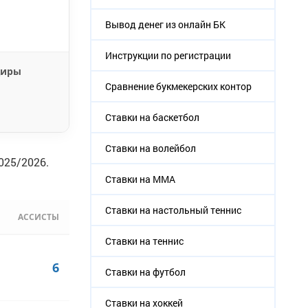
Вывод денег из онлайн БК
Инструкции по регистрации
диры
Сравнение букмекерских контор
Ставки на баскетбол
Ставки на волейбол
025/2026.
Ставки на ММА
Ставки на настольный теннис
АССИСТЫ
Ставки на теннис
6
Ставки на футбол
Ставки на хоккей