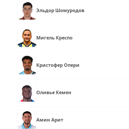
Эльдор Шомуродов
Мигель Креспо
Кристофер Опери
Оливье Кемен
Амин Арит