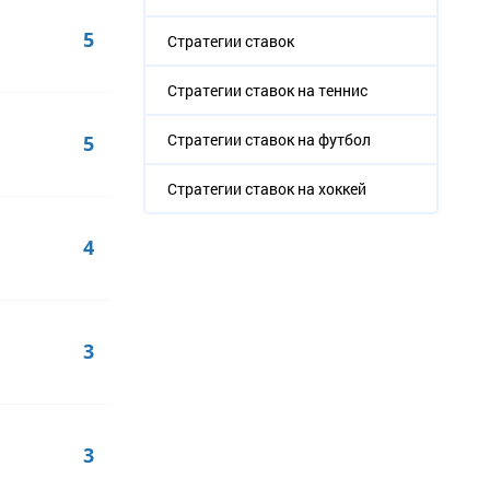
5
Стратегии ставок
Стратегии ставок на теннис
Стратегии ставок на футбол
5
Стратегии ставок на хоккей
4
3
3