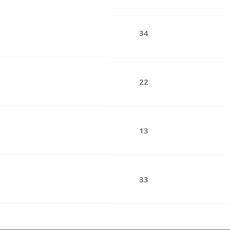
34
22
13
33