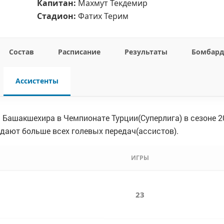
Капитан:
Махмут Текдемир
Стадион:
Фатих Терим
Состав
Расписание
Результаты
Бомбар
Ассистенты
 Башакшехира в Чемпионате Турции(Суперлига) в сезоне 2
дают больше всех голевых передач(ассистов).
ИГРЫ
23