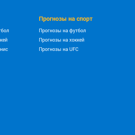
Прогнозы на спорт
тбол
Прогнозы на футбол
ккей
Прогнозы на хоккей
ннис
Прогнозы на UFC