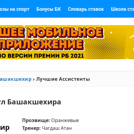
озы на спорт
Бонусы БК
Словарь ставок
Школа ст
Башакшехир
›
Лучшие Ассистенты
ул Башакшехира
Прозвище:
Оранжевые
хир
Тренер:
Чагдаш Атан