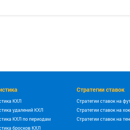
истика
Стратегии ставок
стика КХЛ
Стратегии ставок на фу
стика удалений КХЛ
Стратегии ставок на хо
стика КХЛ по периодам
Стратегии ставок на те
стика бросков КХЛ