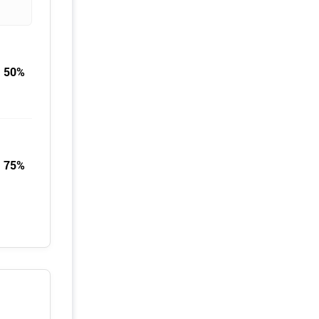
50%
75%