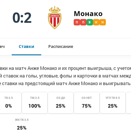
0:2
Монако
П
П
В
Н
Н
еч
Ставки
Расписание
вки на матч Анже Монако и их процент выигрыша, с учето
 ставок на голы, угловые, фолы и карточки в матчах межд
 ставки на предстоящий матч Анже Монако и выигрывать
ТБ 2.5
ТМ 2.5
ОЗ ДА
ОЗ НЕТ
УГЛ ТБ 9.5
0%
100%
25%
75%
25%
ЖК ТБ 3.5
25%