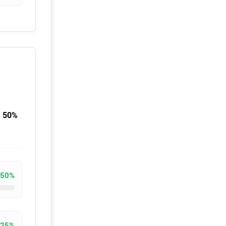
50%
50%
25%