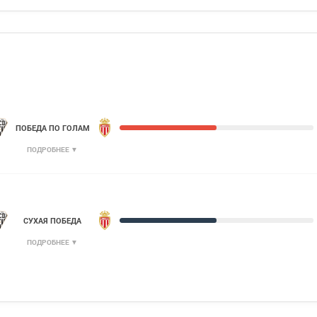
ПОБЕДА ПО ГОЛАМ
ПОДРОБНЕЕ ▼
СУХАЯ ПОБЕДА
ПОДРОБНЕЕ ▼