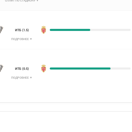
СПЛИТ ПО СТАДИОНУ ▼
ИТБ (1.5)
ПОДРОБНЕЕ ▼
ИТБ (0.5)
ПОДРОБНЕЕ ▼