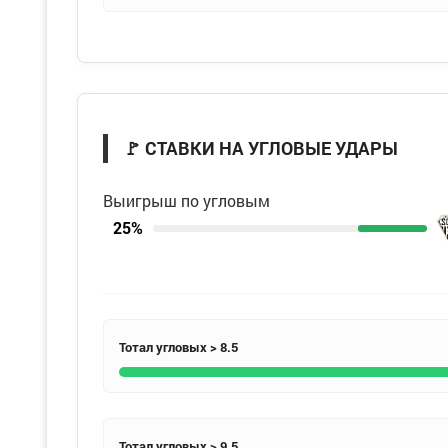
🚩 СТАВКИ НА УГЛОВЫЕ УДАРЫ
Выигрыш по угловым
25%
Тотал угловых > 8.5
Тотал угловых > 9.5