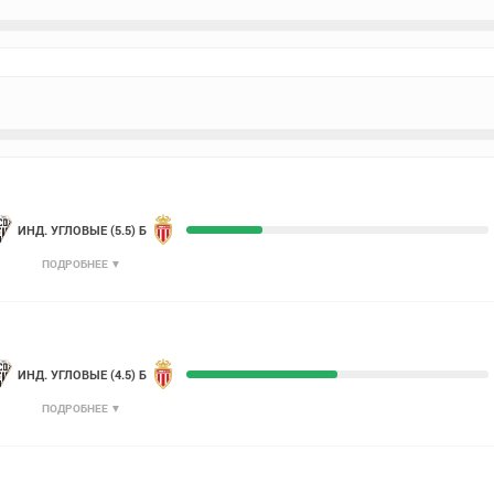
ИНД. УГЛОВЫЕ (5.5) Б
ПОДРОБНЕЕ ▼
ИНД. УГЛОВЫЕ (4.5) Б
ПОДРОБНЕЕ ▼