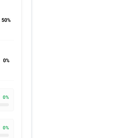
50%
0%
0%
0%