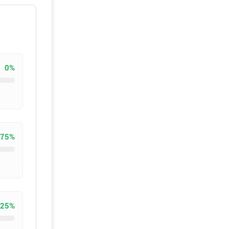
0%
75%
25%