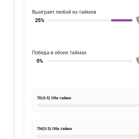
Выиграет любой из таймов
25%
Победа в обоих таймах
0%
ТБ(0.5) Оба тайма
ТМ(0.5) Оба тайма