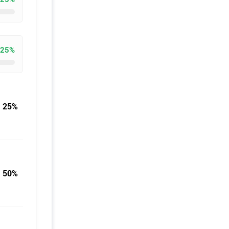
25%
25%
50%