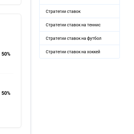
Стратегии ставок
Стратегии ставок на теннис
Стратегии ставок на футбол
Стратегии ставок на хоккей
50%
50%