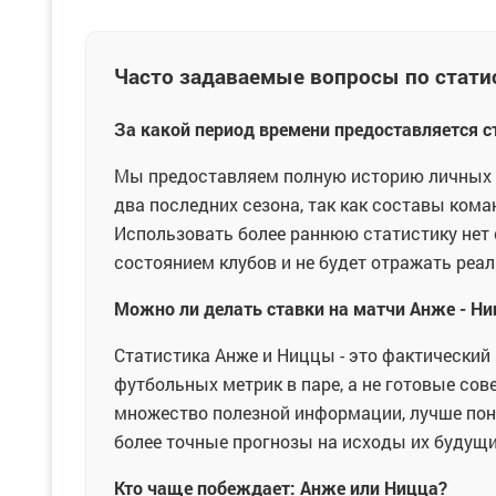
Часто задаваемые вопросы по стати
За какой период времени предоставляется 
Мы предоставляем полную историю личных вс
два последних сезона, так как составы ком
Использовать более раннюю статистику нет 
состоянием клубов и не будет отражать реал
Можно ли делать ставки на матчи Анже - Ни
Статистика Анже и Ниццы - это фактически
футбольных метрик в паре, а не готовые со
множество полезной информации, лучше пони
более точные прогнозы на исходы их будущи
Кто чаще побеждает: Анже или Ницца?