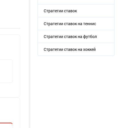
Стратегии ставок
Стратегии ставок на теннис
Стратегии ставок на футбол
Стратегии ставок на хоккей