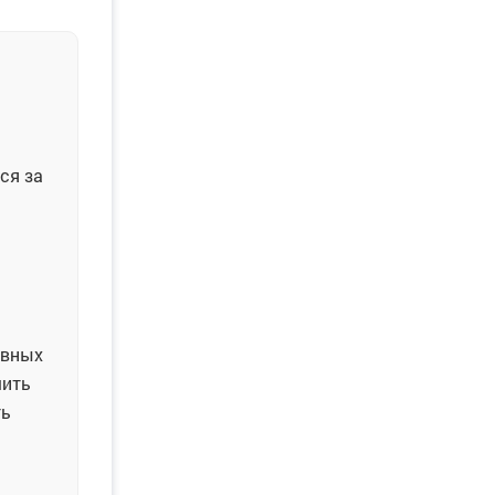
ся за
овных
чить
ть