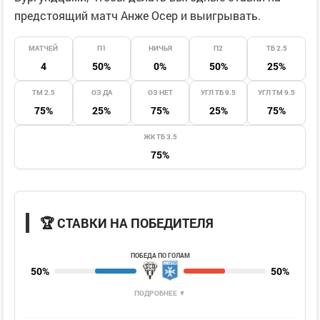
предстоящий матч Анже Осер и выигрывать.
МАТЧЕЙ
П1
НИЧЬЯ
П2
ТБ 2.5
4
50%
0%
50%
25%
ТМ 2.5
ОЗ ДА
ОЗ НЕТ
УГЛ ТБ 9.5
УГЛ ТМ 9.5
75%
25%
75%
25%
75%
ЖК ТБ 3.5
75%
🏆 СТАВКИ НА ПОБЕДИТЕЛЯ
ПОБЕДА ПО ГОЛАМ
50%
50%
ПОДРОБНЕЕ ▼