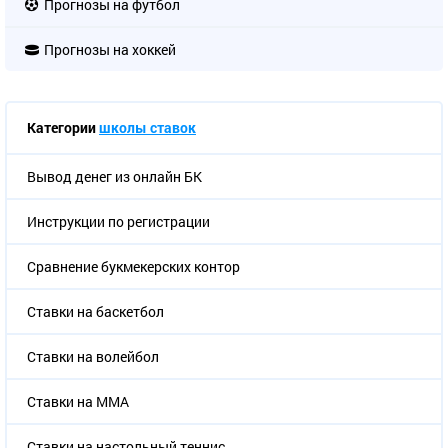
Прогнозы на футбол
Прогнозы на хоккей
Категории
школы ставок
Вывод денег из онлайн БК
Инструкции по регистрации
Сравнение букмекерских контор
Ставки на баскетбол
Ставки на волейбол
Ставки на ММА
Ставки на настольный теннис