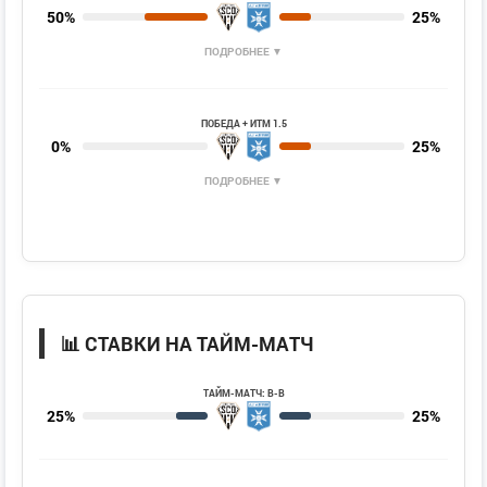
50%
25%
ПОДРОБНЕЕ ▼
ПОБЕДА + ИТМ 1.5
0%
25%
ПОДРОБНЕЕ ▼
📊 СТАВКИ НА ТАЙМ-МАТЧ
ТАЙМ-МАТЧ: В-В
25%
25%