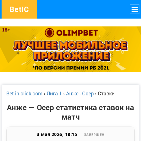
Bet
IC
Bet-in-click.com
›
Лига 1
›
Анже - Осер
›
Ставки
Анже — Осер статистика ставок на
матч
3 мая 2026, 18:15
- ЗАВЕРШЕН