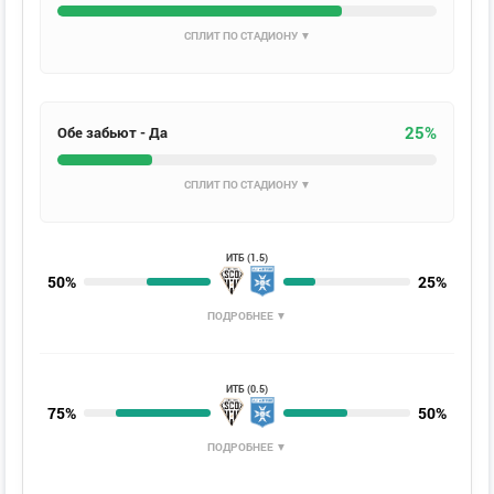
СПЛИТ ПО СТАДИОНУ ▼
25%
Обе забьют - Да
СПЛИТ ПО СТАДИОНУ ▼
ИТБ (1.5)
50%
25%
ПОДРОБНЕЕ ▼
ИТБ (0.5)
75%
50%
ПОДРОБНЕЕ ▼