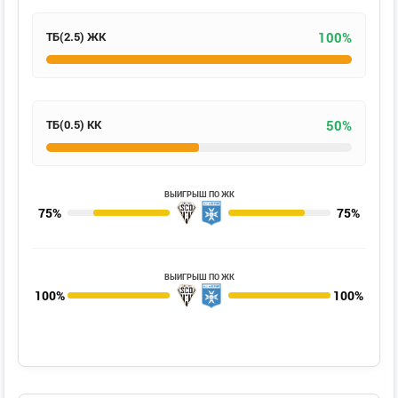
100%
ТБ(2.5) ЖК
50%
ТБ(0.5) КК
ВЫИГРЫШ ПО ЖК
75%
75%
ВЫИГРЫШ ПО ЖК
100%
100%