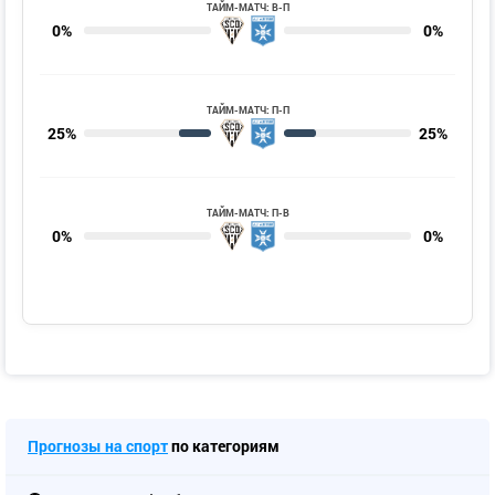
ТАЙМ-МАТЧ: В-П
0%
0%
ТАЙМ-МАТЧ: П-П
25%
25%
ТАЙМ-МАТЧ: П-В
0%
0%
Прогнозы на спорт
по категориям