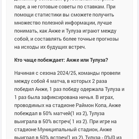
паре, а не готовые советы по ставкам. При
помощи статистики вы сможете получить
множество полезной информации, лучше
понимать, как Анже и Тулуза играют между
собой, и составлять более точные прогнозы
на исходы их будущих встреч.
Кто чаще побеждает: Анже или Тулуза?
Начиная с сезона 2024/25, команды провели
между собой 4 матча, в которых 2 раза
победил Анже, 1 раз победу одержала Тулуза и
1 раз была зафиксирована ничья. В играх,
проводимых на стадионе Раймон Копа, Анже
побеждал в 50% матчей(1 из 2), Тулуза
выиграла в 50% встреч( 1 из 2). При игре на
стадионе Муниципальный стадион, Анже
выиграл в 50% встреч(1 из 2), Тулуза - 0%(0 из