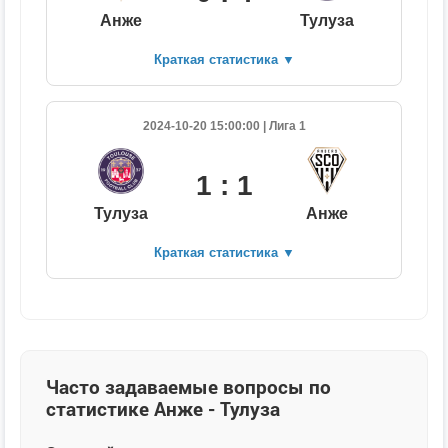
Анже
Тулуза
Краткая статистика
▼
2024-10-20 15:00:00 | Лига 1
1 : 1
Тулуза
Анже
Краткая статистика
▼
Часто задаваемые вопросы по
статистике Анже - Тулуза