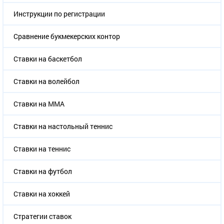
Инструкции по регистрации
Сравнение букмекерских контор
Ставки на баскетбол
Ставки на волейбол
Ставки на ММА
Ставки на настольный теннис
Ставки на теннис
Ставки на футбол
Ставки на хоккей
Стратегии ставок