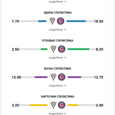
подробнее ▼
УДАРЫ СТАТИСТИКА
7.75
18.50
подробнее ▼
УГЛОВЫЕ СТАТИСТИКА
2.50
8.25
подробнее ▼
ФОЛЫ СТАТИСТИКА
12.00
12.75
подробнее ▼
КАРТОЧКИ СТАТИСТИКА
3.25
2.00
подробнее ▼