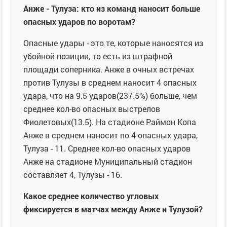
Анже - Тулуза: кто из команд наносит больше
опасных ударов по воротам?
Опасные удары - это те, которые наносятся из
убойной позиции, то есть из штрафной
площади соперника. Анже в очных встречах
против Тулузы в среднем наносит 4 опасных
удара, что на 9.5 ударов(237.5%) больше, чем
среднее кол-во опасных выстрелов
Фиолетовых(13.5). На стадионе Раймон Копа
Анже в среднем наносит по 4 опасных удара,
Тулуза - 11. Среднее кол-во опасных ударов
Анже на стадионе Муниципальный стадион
составляет 4, Тулузы - 16.
Какое среднее количество угловых
фиксируется в матчах между Анже и Тулузой?