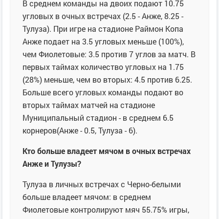
В среднем команды на двоих подают 10.75
угловых в очных встречах (2.5 - Анже, 8.25 -
Тулуза). При игре на стадионе Раймон Копа
Анже подает на 3.5 угловых меньше (100%),
чем Фиолетовые: 3.5 против 7 углов за матч. В
первых таймах количество угловых на 1.75
(28%) меньше, чем во вторых: 4.5 против 6.25.
Больше всего угловых команды подают во
вторых таймах матчей на стадионе
Муниципальный стадион - в среднем 6.5
корнеров(Анже - 0.5, Тулуза - 6).
Кто больше владеет мячом в очных встречах
Анже и Тулузы?
Тулуза в личных встречах с Черно-белыми
больше владеет мячом: в среднем
Фиолетовые контролируют мяч 55.75% игры,