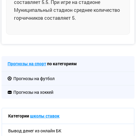
составляет 5.5. При игре на стадионе
Муниципальный стадион среднее количество
горчичников составляет 5.
Прогнозы на спорт
по категориям
Прогнозы на футбол
Прогнозы на хоккей
Категории
школы ставок
Вывод денег из онлайн БК