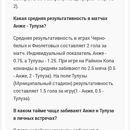
2).
Какая средняя результативность в матчах
Анже - Тулуза?
Средняя результативность в играх Черно-
белых и Фиолетовых составляет 2 гола за
матч. Индивидуальный показатель Анже -
0.75, а Тулузы - 1.25. При игре на Раймон Копа
команды в среднем забивают по 2.5 мяча (0.5
- Анже, 2 - Тулуза). На поле Тулузы
(Муниципальный стадион) результативность
составляет 1.5 гола за игру(1 - Анже, 0.5 -
Тулуза).
В каком тайме чаще забивают Анже и Тулуза
в личных встречах?