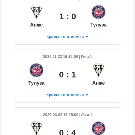
1 : 0
Анже
Тулуза
Краткая статистика
▼
2025-11-23 16:15:00 | Лига 1
0 : 1
Тулуза
Анже
Краткая статистика
▼
2025-03-02 16:15:00 | Лига 1
0 : 4