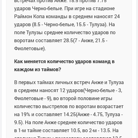
встречах против Анже: 18.5 против 7.75
ударов Черно-белые. При игре на стадионе
Раймон Копа команды в среднем наносят 24
ударов (8.5 - Черно-белые, 15.5 - Тулуза). На
поле Тулузы среднее количество ударов по
воротам составляет 28.5(7 - Анже, 21.5 -
Фиолетовые).
Как меняется количество ударов команд в
каждом из таймов?
В первых таймах личных встреч Анже и Тулуза
в среднем наносят 12 ударов(Черно-белые - 3,
Фиолетовые - 9), во второй половине игры
количество выстрелов по воротам возрастает
на 19% и составляет 14.25(Анже - 4.75, Тулуза -
9.5). На поле Анже среднее количество ударов
в 1-м тайме составляет 10.5, во 2-м - 13.5. На