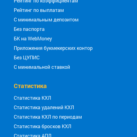
Рейтинг по коэффициентам
Рейтинг по выплатам
С минимальным депозитом
Без паспорта
БК на WebMoney
Приложения букмекерских контор
Без ЦУПИС
С минимальной ставкой
Статистика
Статистика КХЛ
Статистика удалений КХЛ
Статистика КХЛ по периодам
Статистика бросков КХЛ
Статистика АПЛ