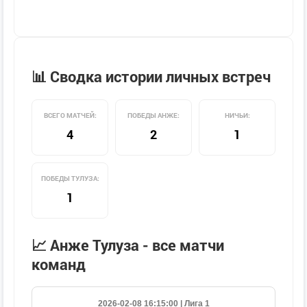
📊 Сводка истории личных встреч
ВСЕГО МАТЧЕЙ:
ПОБЕДЫ АНЖЕ:
НИЧЬИ:
4
2
1
ПОБЕДЫ ТУЛУЗА:
1
📈 Анже Тулуза - все матчи
команд
2026-02-08 16:15:00 | Лига 1