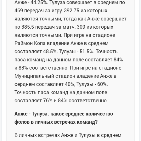
Анже - 44.25%. Тулуза совершает в среднем по
469 передач за игру, 392.75 из которых
являются точными, тогда как Анже совершает
по 385.5 передач за матч, 309 из которых
являются точными. При игре на стадионе
Раймон Копа владение Анже в среднем
составляет 48.5%, Тулузы - 51.5%. Точность
паса команд на данном поле составляет 84%
и 83% соответственно. При игре на стадионе
Муниципальный стадион владение Анже в
серднем составляет 40%, Тулузы - 60%.
Точность паса команд на данном поле
составляет 76% и 84% соответственно.
Анже - Тулуза: какое среднее количество
фолов в личных встречах команд?
В личных встречах Анже и Тулузы в среднем