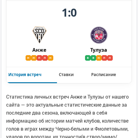
1:0
Анже
Тулуза
Н
Н
П
П
Н
В
В
Н
П
П
История встреч
Ставки
Расписание
Статистика личных встреч Анже и Тулузы от нашего
сайта — это актуальные статистические данные за
последние два сезона, включающей в себя
информацию об истории матчей клубов, количестве
голов в играх между Черно-белыми и Фиолетовыми,
ударов по воротам, их точности(в створ/мимо/