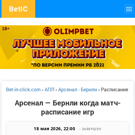
Bet
IC
Bet-in-click.com
›
АПЛ
›
Арсенал - Бернли
›
Расписание
Арсенал — Бернли когда матч-
расписание игр
18 мая 2026, 22:00
- ЗАВЕРШЕН