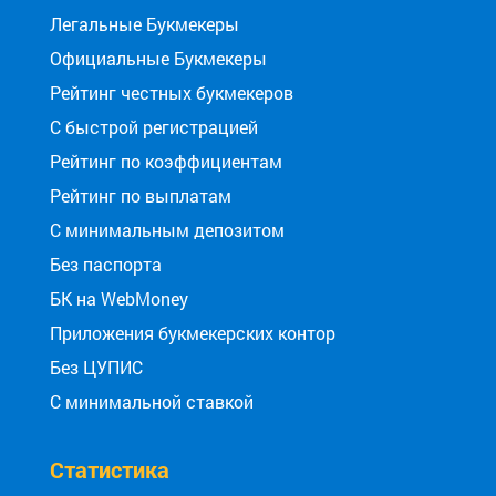
Легальные Букмекеры
Официальные Букмекеры
Рейтинг честных букмекеров
С быстрой регистрацией
Рейтинг по коэффициентам
Рейтинг по выплатам
С минимальным депозитом
Без паспорта
БК на WebMoney
Приложения букмекерских контор
Без ЦУПИС
С минимальной ставкой
Статистика