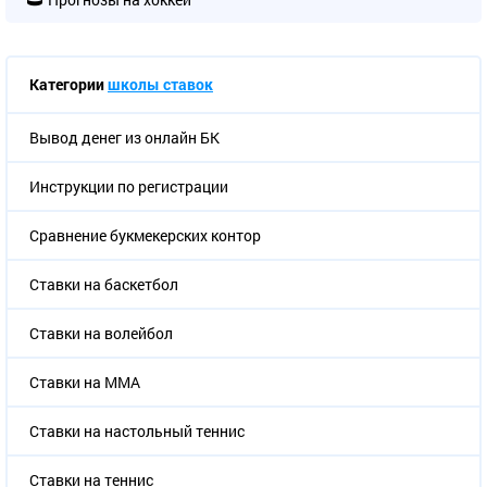
Категории
школы ставок
Вывод денег из онлайн БК
Инструкции по регистрации
Сравнение букмекерских контор
Ставки на баскетбол
Ставки на волейбол
Ставки на ММА
Ставки на настольный теннис
Ставки на теннис