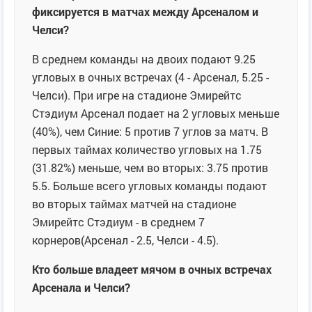
фиксируется в матчах между Арсеналом и
Челси?
В среднем команды на двоих подают 9.25
угловых в очных встречах (4 - Арсенал, 5.25 -
Челси). При игре на стадионе Эмирейтс
Стэдиум Арсенал подает на 2 угловых меньше
(40%), чем Синие: 5 против 7 углов за матч. В
первых таймах количество угловых на 1.75
(31.82%) меньше, чем во вторых: 3.75 против
5.5. Больше всего угловых команды подают
во вторых таймах матчей на стадионе
Эмирейтс Стэдиум - в среднем 7
корнеров(Арсенал - 2.5, Челси - 4.5).
Кто больше владеет мячом в очных встречах
Арсенала и Челси?