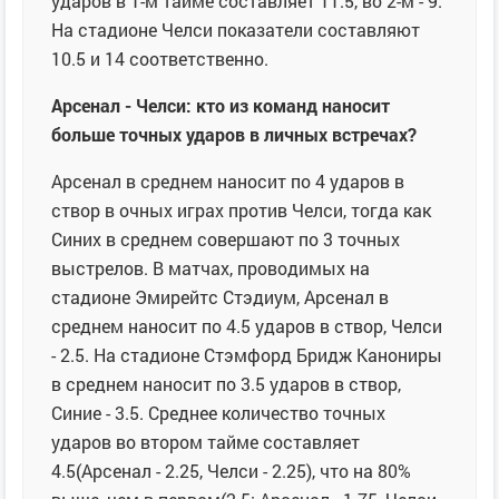
ударов в 1-м тайме составляет 11.5, во 2-м - 9.
На стадионе Челси показатели составляют
10.5 и 14 соответственно.
Арсенал - Челси: кто из команд наносит
больше точных ударов в личных встречах?
Арсенал в среднем наносит по 4 ударов в
створ в очных играх против Челси, тогда как
Синих в среднем совершают по 3 точных
выстрелов. В матчах, проводимых на
стадионе Эмирейтс Стэдиум, Арсенал в
среднем наносит по 4.5 ударов в створ, Челси
- 2.5. На стадионе Стэмфорд Бридж Канониры
в среднем наносит по 3.5 ударов в створ,
Синие - 3.5. Среднее количество точных
ударов во втором тайме составляет
4.5(Арсенал - 2.25, Челси - 2.25), что на 80%