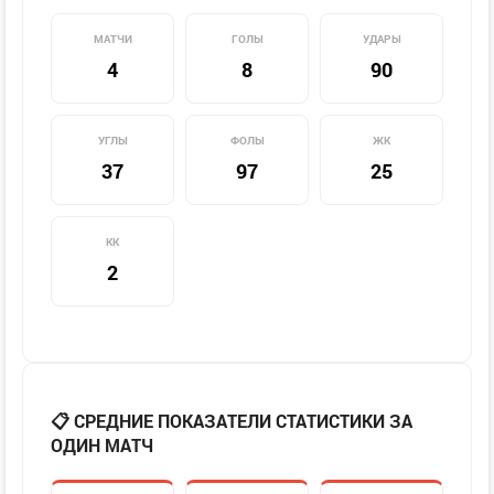
МАТЧИ
ГОЛЫ
УДАРЫ
4
8
90
УГЛЫ
ФОЛЫ
ЖК
37
97
25
КК
2
📋 СРЕДНИЕ ПОКАЗАТЕЛИ СТАТИСТИКИ ЗА
ОДИН МАТЧ