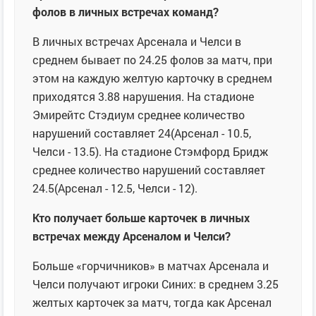
фолов в личных встречах команд?
В личных встречах Арсенала и Челси в
среднем бывает по 24.25 фолов за матч, при
этом на каждую желтую карточку в среднем
приходятся 3.88 нарушения. На стадионе
Эмирейтс Стэдиум среднее количество
нарушений составляет 24(Арсенал - 10.5,
Челси - 13.5). На стадионе Стэмфорд Бридж
среднее количество нарушений составляет
24.5(Арсенал - 12.5, Челси - 12).
Кто получает больше карточек в личных
встречах между Арсеналом и Челси?
Больше «горчичников» в матчах Арсенала и
Челси получают игроки Синих: в среднем 3.25
желтых карточек за матч, тогда как Арсенал