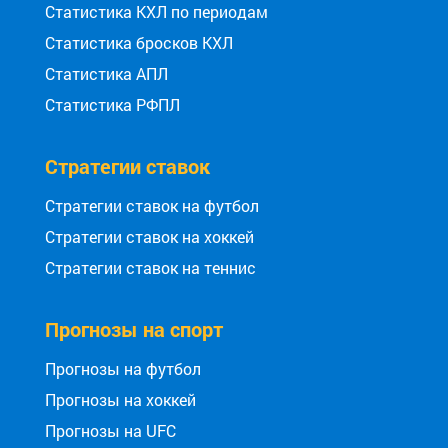
Статистика КХЛ по периодам
Статистика бросков КХЛ
Статистика АПЛ
Статистика РФПЛ
Стратегии ставок
Стратегии ставок на футбол
Стратегии ставок на хоккей
Стратегии ставок на теннис
Прогнозы на спорт
Прогнозы на футбол
Прогнозы на хоккей
Прогнозы на UFC