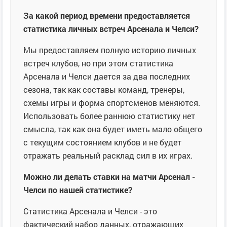
За какой период времени предоставляется
статистика личных встреч Арсенала и Челси?
Мы предоставляем полную историю личных
встреч клубов, но при этом статистика
Арсенала и Челси дается за два последних
сезона, так как составы команд, тренеры,
схемы игры и форма спортсменов меняются.
Использовать более раннюю статистику нет
смысла, так как она будет иметь мало общего
с текущим состоянием клубов и не будет
отражать реальный расклад сил в их играх.
Можно ли делать ставки на матчи Арсенал -
Челси по нашей статистике?
Статистика Арсенала и Челси - это
фактический набор данных, отражающих