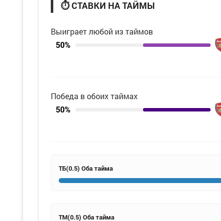
⏱️ СТАВКИ НА ТАЙМЫ
Выиграет любой из таймов
50%
Победа в обоих таймах
50%
ТБ(0.5) Оба тайма
ТМ(0.5) Оба тайма