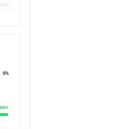
0%
100%