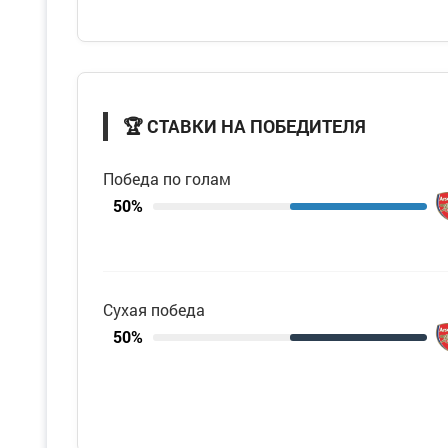
🏆 СТАВКИ НА ПОБЕДИТЕЛЯ
Победа по голам
50%
Сухая победа
50%