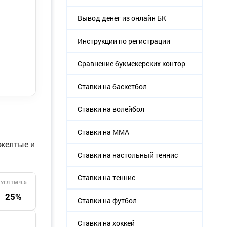
Вывод денег из онлайн БК
Инструкции по регистрации
Сравнение букмекерских контор
Ставки на баскетбол
Ставки на волейбол
Ставки на ММА
 желтые и
Ставки на настольный теннис
Ставки на теннис
УГЛ ТМ 9.5
25%
Ставки на футбол
Ставки на хоккей