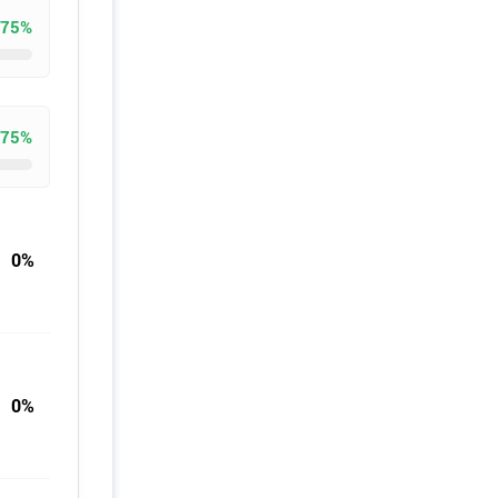
75%
75%
0%
0%