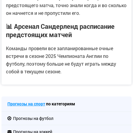
предстоящего матча, точно знали когда и во сколько
он начнется и не пропустили его.
📊 Арсенал Сандерленд расписание
предстоящих матчей
Команды провели все запланированные очные
встречи в сезоне 2025 Чемпионата Англии по
футболу, поэтому больше не будут играть между
собой в текущем сезоне.
Прогнозы на спорт
по категориям
Прогнозы на футбол
Прогнозы на хоккей