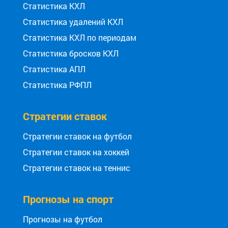
Статистика КХЛ
Статистика удалений КХЛ
Статистика КХЛ по периодам
Статистика бросков КХЛ
Статистика АПЛ
Статистика РФПЛ
Стратегии ставок
Стратегии ставок на футбол
Стратегии ставок на хоккей
Стратегии ставок на теннис
Прогнозы на спорт
Прогнозы на футбол