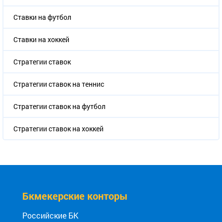
Ставки на футбол
Ставки на хоккей
Стратегии ставок
Стратегии ставок на теннис
Стратегии ставок на футбол
Стратегии ставок на хоккей
Бкмекерские конторы
Российские БК