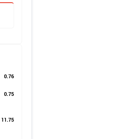
0.76
0.75
11.75