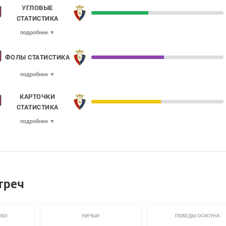
УГЛОВЫЕ
СТАТИСТИКА
подробнее ▼
ФОЛЫ СТАТИСТИКА
подробнее ▼
КАРТОЧКИ
СТАТИСТИКА
подробнее ▼
треч
КО:
НИЧЬИ:
ПОБЕДЫ ОСАСУНА: