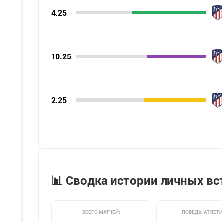
4.25
10.25
2.25
📊 Сводка истории личных вс
ВСЕГО МАТЧЕЙ:
ПОБЕДЫ АТЛЕТИ