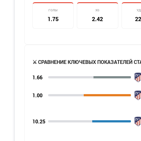
ГОЛЫ
XG
УД
1.75
2.42
22
⚔️ СРАВНЕНИЕ КЛЮЧЕВЫХ ПОКАЗАТЕЛЕЙ СТ
1.66
1.00
10.25