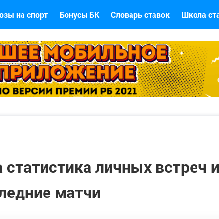
озы на спорт
Бонусы БК
Словарь ставок
Школа ст
 статистика личных встреч 
ледние матчи