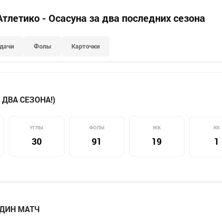
тлетико - Осасуна за два последних сезона
дачи
Фолы
Карточки
 ДВА СЕЗОНА!)
УГЛЫ
ФОЛЫ
ЖК
КК
30
91
19
1
ОДИН МАТЧ