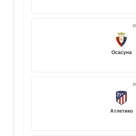
2
Осасуна
2
Атлетико