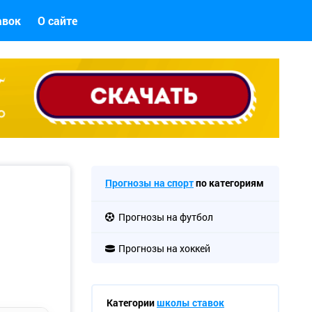
авок
О сайте
Прогнозы на спорт
по категориям
Прогнозы на футбол
и
Прогнозы на хоккей
Категории
школы ставок