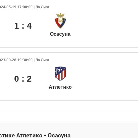
024-05-19 17:00:00 | Ла Лига
1 : 4
Осасуна
023-09-28 19:30:00 | Ла Лига
0 : 2
Атлетико
тике Атлетико - Осасуна