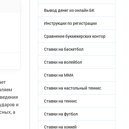
Вывод денег из онлайн БК
Инструкции по регистрации
Сравнение букмекерских контор
Ставки на баскетбол
Ставки на волейбол
Ставки на ММА
ает
Ставки на настольный теннис
авляем
оведения
Ставки на теннис
ударов и
сных, а
Ставки на футбол
Ставки на хоккей