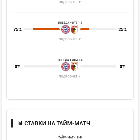
ПОДРОБНЕЕ ▼
ПОБЕДА + ИТБ 1.5
75%
25%
ПОДРОБНЕЕ ▼
ПОБЕДА + ИТМ 1.5
0%
0%
ПОДРОБНЕЕ ▼
📊 СТАВКИ НА ТАЙМ-МАТЧ
ТАЙМ-МАТЧ: В-В