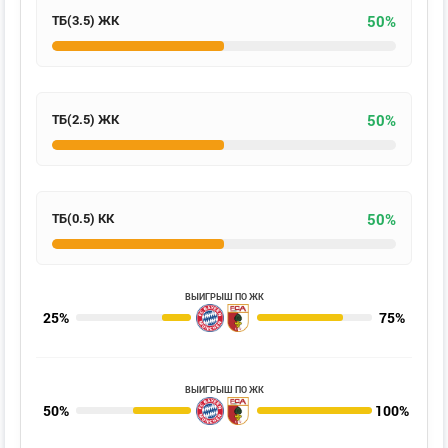
50%
ТБ(3.5) ЖК
50%
ТБ(2.5) ЖК
50%
ТБ(0.5) КК
ВЫИГРЫШ ПО ЖК
25%
75%
ВЫИГРЫШ ПО ЖК
50%
100%