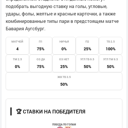
подобрать выгодную ставку на голы, угловые,
удары, фолы, желтые и красные карточки, а также
комбинированные типы пари в предстоящем матче
Бавария Аугсбург.
МАТЧЕЙ
П1
НИЧЬЯ
П2
ТБ 2.5
4
75%
0%
25%
100%
ТМ 2.5
ОЗ ДА
ОЗ НЕТ
УГЛ ТБ 9.5
УГЛ ТМ 9.5
0%
75%
25%
50%
50%
ЖК ТБ 3.5
50%
🏆 СТАВКИ НА ПОБЕДИТЕЛЯ
ПОБЕДА ПО ГОЛАМ