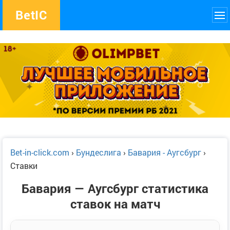
Bet
IC
Bet-in-click.com
›
Бундеслига
›
Бавария - Аугсбург
›
Ставки
Бавария — Аугсбург статистика
ставок на матч