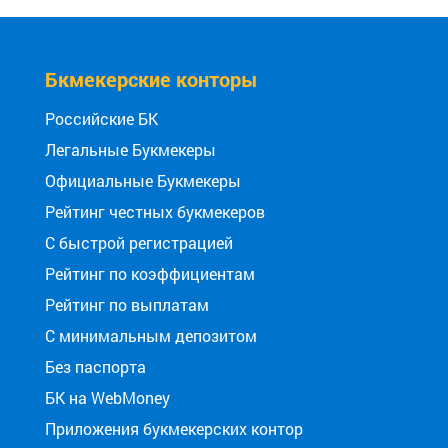
Бкмекерские конторы
Российские БК
Легальные Букмекеры
Официальные Букмекеры
Рейтинг честных букмекеров
С быстрой регистрацией
Рейтинг по коэффициентам
Рейтинг по выплатам
С минимальным депозитом
Без паспорта
БК на WebMoney
Приложения букмекерских контор