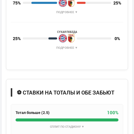
75%
25%
ПОДРОБНЕЕ ▼
СУХАЯ ПОБЕДА
25%
0%
ПОДРОБНЕЕ ▼
⚽ СТАВКИ НА ТОТАЛЫ И ОБЕ ЗАБЬЮТ
100%
Тотал больше (2.5)
СПЛИТ ПО СТАДИОНУ ▼