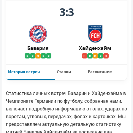
3:3
Бавария
Хайденхайм
В
В
Н
В
В
П
В
Н
В
П
История встреч
Ставки
Расписание
Статистика личных встреч Баварии и Хайденхайма в
Чемпионате Германии по футболу, собранная нами,
включает подробную информацию о голах, ударах по
воротам, угловых, передачах, фолах и карточках. Мы
предоставляем актуальную детальную статистику
матчей Бавария Хайденхайм за последние два