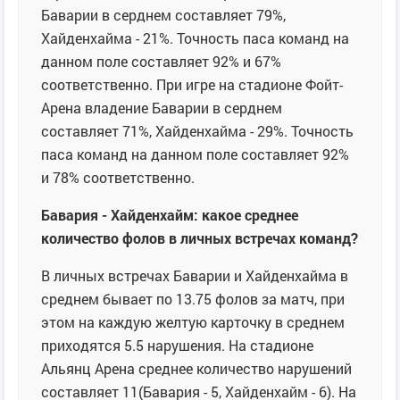
Баварии в серднем составляет 79%,
Хайденхайма - 21%. Точность паса команд на
данном поле составляет 92% и 67%
соответственно. При игре на стадионе Фойт-
Арена владение Баварии в серднем
составляет 71%, Хайденхайма - 29%. Точность
паса команд на данном поле составляет 92%
и 78% соответственно.
Бавария - Хайденхайм: какое среднее
количество фолов в личных встречах команд?
В личных встречах Баварии и Хайденхайма в
среднем бывает по 13.75 фолов за матч, при
этом на каждую желтую карточку в среднем
приходятся 5.5 нарушения. На стадионе
Альянц Арена среднее количество нарушений
составляет 11(Бавария - 5, Хайденхайм - 6). На