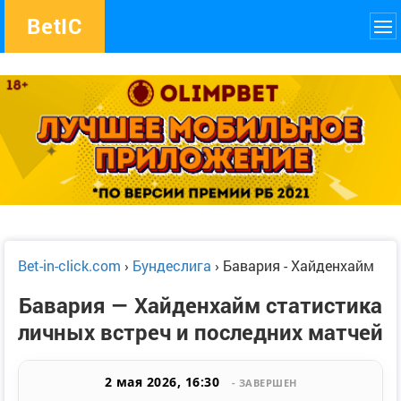
Bet
IC
Bet-in-click.com
›
Бундеслига
›
Бавария - Хайденхайм
Бавария — Хайденхайм статистика
личных встреч и последних матчей
2 мая 2026, 16:30
- ЗАВЕРШЕН