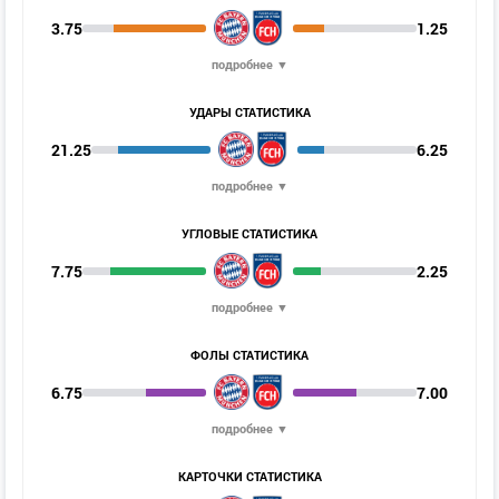
3.75
1.25
подробнее ▼
УДАРЫ СТАТИСТИКА
21.25
6.25
подробнее ▼
УГЛОВЫЕ СТАТИСТИКА
7.75
2.25
подробнее ▼
ФОЛЫ СТАТИСТИКА
6.75
7.00
подробнее ▼
КАРТОЧКИ СТАТИСТИКА