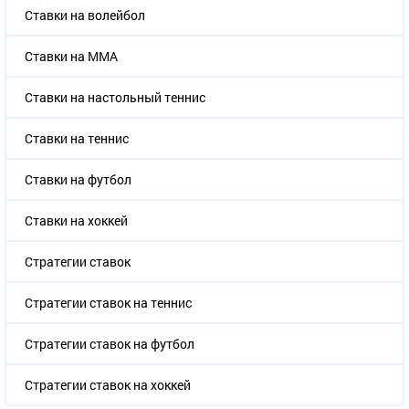
Ставки на волейбол
Ставки на ММА
Ставки на настольный теннис
Ставки на теннис
Ставки на футбол
Ставки на хоккей
Стратегии ставок
Стратегии ставок на теннис
Стратегии ставок на футбол
Стратегии ставок на хоккей