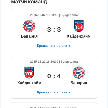
матчи команд
2026-05-02 13:30:00 | Бундеслига
3 : 3
Бавария
Хайденхайм
Краткая статистика
▼
2025-12-21 16:30:00 | Бундеслига
0 : 4
Хайденхайм
Бавария
Краткая статистика
▼