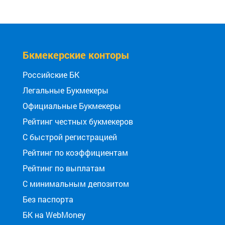
Бкмекерские конторы
Российские БК
Легальные Букмекеры
Официальные Букмекеры
Рейтинг честных букмекеров
С быстрой регистрацией
Рейтинг по коэффициентам
Рейтинг по выплатам
С минимальным депозитом
Без паспорта
БК на WebMoney