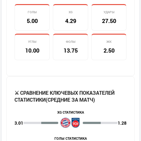
ГОЛЫ
XG
УДАРЫ
5.00
4.29
27.50
УГЛЫ
ФОЛЫ
ЖК
10.00
13.75
2.50
⚔️ СРАВНЕНИЕ КЛЮЧЕВЫХ ПОКАЗАТЕЛЕЙ
СТАТИСТИКИ(СРЕДНИЕ ЗА МАТЧ)
XG СТАТИСТИКА
3.01
1.28
ГОЛЫ СТАТИСТИКА