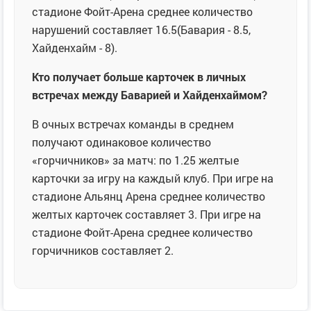
стадионе Фойт-Арена среднее количество
нарушений составляет 16.5(Бавария - 8.5,
Хайденхайм - 8).
Кто получает больше карточек в личных
встречах между Баварией и Хайденхаймом?
В очных встречах команды в среднем
получают одинаковое количество
«горчичников» за матч: по 1.25 желтые
карточки за игру на каждый клуб. При игре на
стадионе Альянц Арена среднее количество
желтых карточек составляет 3. При игре на
стадионе Фойт-Арена среднее количество
горчичников составляет 2.