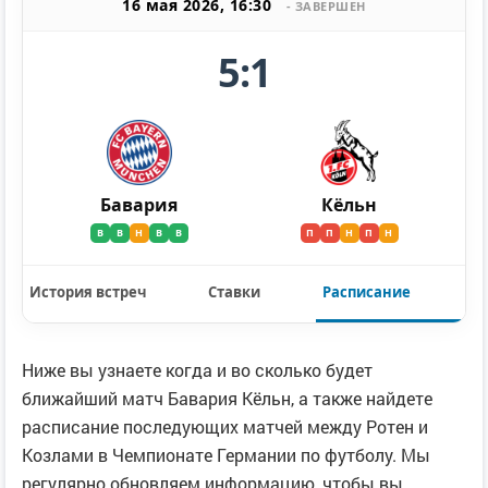
16 мая 2026, 16:30
- ЗАВЕРШЕН
5:1
Бавария
Кёльн
В
В
Н
В
В
П
П
Н
П
Н
История встреч
Ставки
Расписание
Ниже вы узнаете когда и во сколько будет
ближайший матч Бавария Кёльн, а также найдете
расписание последующих матчей между Ротен и
Козлами в Чемпионате Германии по футболу. Мы
регулярно обновляем информацию, чтобы вы