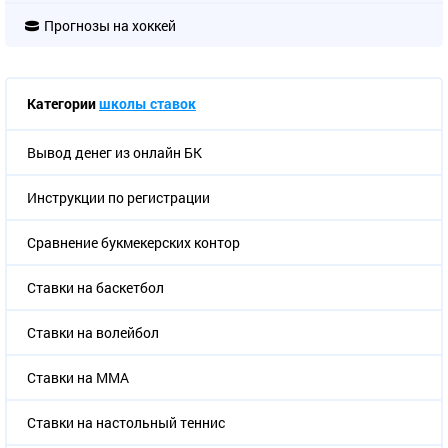
Прогнозы на хоккей
Категории
школы ставок
Вывод денег из онлайн БК
Инструкции по регистрации
Сравнение букмекерских контор
Ставки на баскетбол
Ставки на волейбол
Ставки на ММА
Ставки на настольный теннис