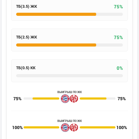
75%
ТБ(3.5) ЖК
75%
ТБ(2.5) ЖК
0%
ТБ(0.5) КК
ВЫИГРЫШ ПО ЖК
75%
75%
ВЫИГРЫШ ПО ЖК
100%
100%