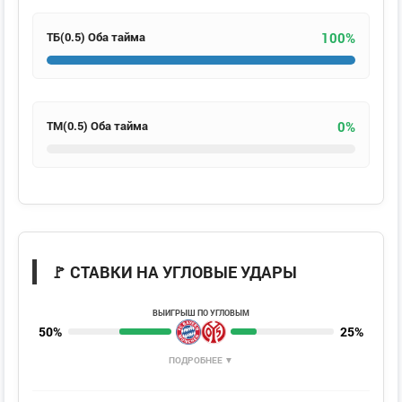
100%
ТБ(0.5) Оба тайма
0%
ТМ(0.5) Оба тайма
🚩 СТАВКИ НА УГЛОВЫЕ УДАРЫ
ВЫИГРЫШ ПО УГЛОВЫМ
50%
25%
ПОДРОБНЕЕ ▼