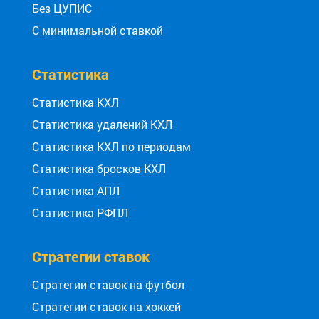
Без ЦУПИС
С минимальной ставкой
Статистика
Статистика КХЛ
Статистика удалений КХЛ
Статистика КХЛ по периодам
Статистика бросков КХЛ
Статистика АПЛ
Статистика РФПЛ
Стратегии ставок
Стратегии ставок на футбол
Стратегии ставок на хоккей