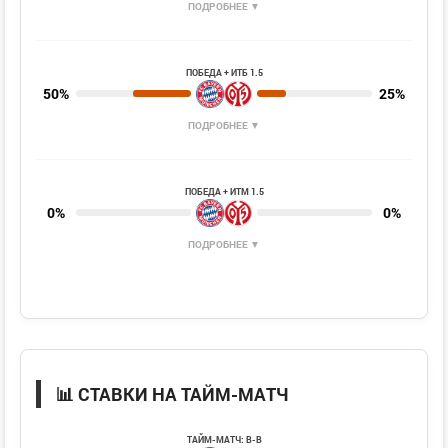
ПОДРОБНЕЕ ▼
ПОБЕДА + ИТБ 1.5
50%
25%
ПОДРОБНЕЕ ▼
ПОБЕДА + ИТМ 1.5
0%
0%
ПОДРОБНЕЕ ▼
📊 СТАВКИ НА ТАЙМ-МАТЧ
ТАЙМ-МАТЧ: В-В