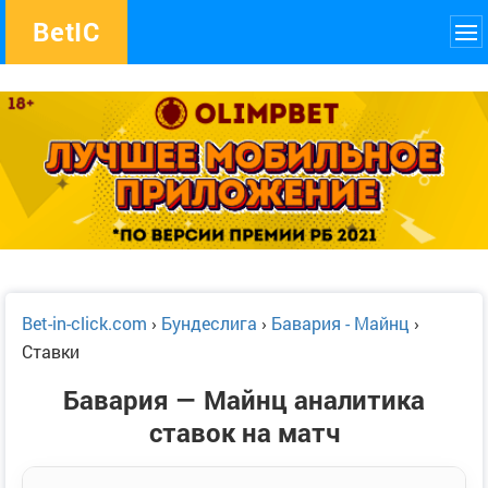
Bet
IC
Bet-in-click.com
›
Бундеслига
›
Бавария - Майнц
›
Ставки
Бавария — Майнц аналитика
ставок на матч