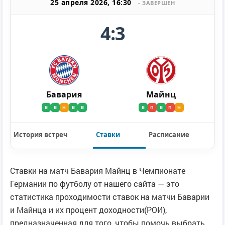
25 апреля 2026, 16:30
- ЗАВЕРШЕН
4:3
Бавария
Майнц
В
В
Н
В
В
В
П
В
П
Н
История встреч
Ставки
Расписание
Ставки на матч Бавария Майнц в Чемпионате
Германии по футболу от нашего сайта — это
статистика проходимости ставок на матчи Баварии
и Майнца и их процент доходности(РОИ),
предназначенная для того, чтобы помочь выбрать