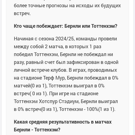
более точные прогнозы на исходы их будущих
встреч.
Кто чаще побеждает: Бернли или Тоттенхэм?
Начиная с сезона 2024/25, команды провели
между собой 2 матча, в которых 1 раз
победил Тоттенхэм, Бернли не побеждал ни
разу, равный счет был зафиксирован в одной
личной встрече клубов. В играх, проводимых
на стадионе Терф Мур, Бернли побеждал в 0%
матчей(0 из 1), Тоттенхэм выиграл в 0%
встреч( 0 из 1). При игре на стадионе
Тоттенхэм Хотспур Стэдиум, Бернли выиграл
в 0% встреч(0 из 1), Тоттенхэм - 100%(1 из 1).
Какая средняя результативность в матчах
Бернли - Тоттенхэм?