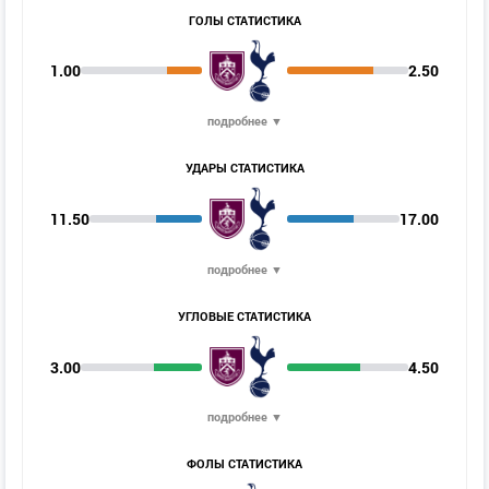
ГОЛЫ СТАТИСТИКА
1.00
2.50
подробнее ▼
УДАРЫ СТАТИСТИКА
11.50
17.00
подробнее ▼
УГЛОВЫЕ СТАТИСТИКА
3.00
4.50
подробнее ▼
ФОЛЫ СТАТИСТИКА