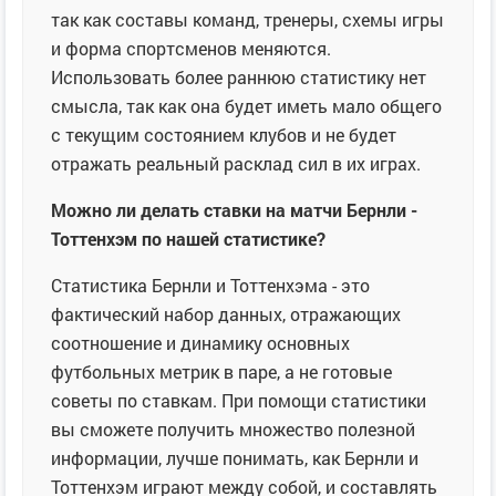
так как составы команд, тренеры, схемы игры
и форма спортсменов меняются.
Использовать более раннюю статистику нет
смысла, так как она будет иметь мало общего
с текущим состоянием клубов и не будет
отражать реальный расклад сил в их играх.
Можно ли делать ставки на матчи Бернли -
Тоттенхэм по нашей статистике?
Статистика Бернли и Тоттенхэма - это
фактический набор данных, отражающих
соотношение и динамику основных
футбольных метрик в паре, а не готовые
советы по ставкам. При помощи статистики
вы сможете получить множество полезной
информации, лучше понимать, как Бернли и
Тоттенхэм играют между собой, и составлять