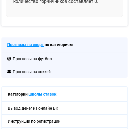
количество горчичников составляет 0.
Прогнозы на спорт
по категориям
Прогнозы на футбол
Прогнозы на хоккей
Категории
школы ставок
Вывод денег из онлайн БК
Инструкции по регистрации