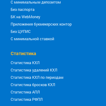
С минимальным депозитом
Без паспорта
БК на WebMoney
Приложения букмекерских контор
Без ЦУПИС
С минимальной ставкой
Статистика
Статистика КХЛ
Статистика удалений КХЛ
Статистика КХЛ по периодам
Статистика бросков КХЛ
Статистика АПЛ
Статистика РФПЛ