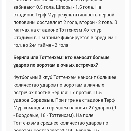
забивают 0.5 гола, Шпоры - 1.5 гола. На
стадионе Терф Мур результативность первой
половины составляет 2 гола, второй - 2 гола. В
матчах на стадионе Тоттенхэм Хотспур
Стэдиум в 1-м тайме фиксируется в среднем 1
гол, во 2-м тайме - 2 гола
Бернли или Тоттенхэм: кто наносит больше
ударов по воротам в очных встречах?
Футбольный клуб Тоттенхэм наносит большее
количество ударов по воротам в личных
встречах против Бернли: 17 против 11.5
ударов Бордовые. При игре на стадионе Терф
Мур команды в среднем наносят 27 ударов (9
- Бордовые, 18 - Тоттенхэм). На поле
Тоттенхэма среднее количество ударов по
воротам составляет 30(14 - Бернли, 16 -