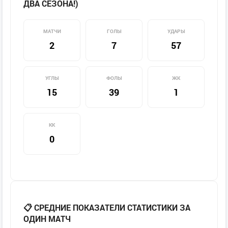
ДВА СЕЗОНА!)
МАТЧИ
ГОЛЫ
УДАРЫ
2
7
57
УГЛЫ
ФОЛЫ
ЖК
15
39
1
КК
0
📋 СРЕДНИЕ ПОКАЗАТЕЛИ СТАТИСТИКИ ЗА
ОДИН МАТЧ