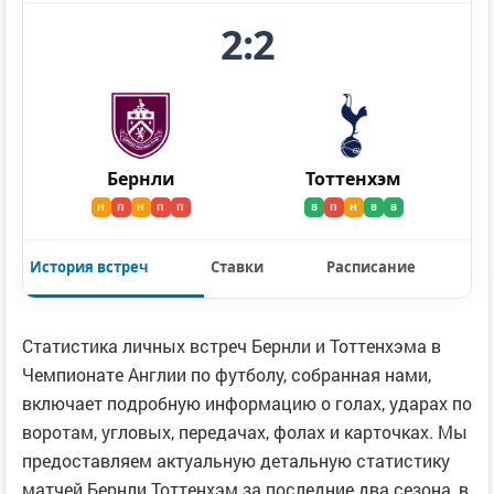
2:2
Бернли
Тоттенхэм
Н
П
Н
П
П
В
П
Н
В
В
История встреч
Ставки
Расписание
Статистика личных встреч Бернли и Тоттенхэма в
Чемпионате Англии по футболу, собранная нами,
включает подробную информацию о голах, ударах по
воротам, угловых, передачах, фолах и карточках. Мы
предоставляем актуальную детальную статистику
матчей Бернли Тоттенхэм за последние два сезона, в