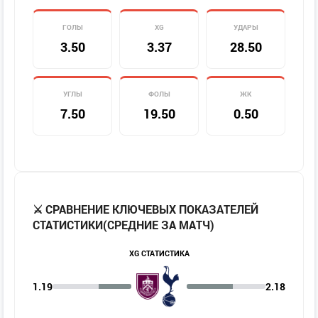
ГОЛЫ
XG
УДАРЫ
3.50
3.37
28.50
УГЛЫ
ФОЛЫ
ЖК
7.50
19.50
0.50
⚔️ СРАВНЕНИЕ КЛЮЧЕВЫХ ПОКАЗАТЕЛЕЙ
СТАТИСТИКИ(СРЕДНИЕ ЗА МАТЧ)
XG СТАТИСТИКА
1.19
2.18