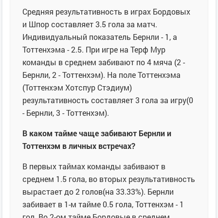
Средняя результативность в играх Бордовых
и Шпор составляет 3.5 гола за матч.
Индивидуальный показатель Бернли - 1, а
Тоттенхэма - 2.5. При игре на Терф Мур
команды в среднем забивают по 4 мяча (2 -
Бернли, 2 - Тоттенхэм). На поле Тоттенхэма
(Тоттенхэм Хотспур Стэдиум)
результативность составляет 3 гола за игру(0
- Бернли, 3 - Тоттенхэм).
В каком тайме чаще забивают Бернли и
Тоттенхэм в личных встречах?
В первых таймах команды забивают в
среднем 1.5 гола, во вторых результативность
вырастает до 2 голов(на 33.33%). Бернли
забивает в 1-м тайме 0.5 гола, Тоттенхэм - 1
гол. Во 2-ом тайме Бордовые в среднем