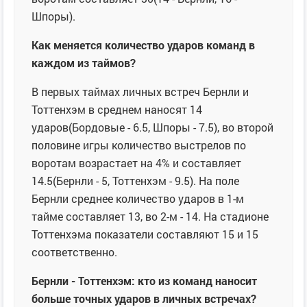
Шпоры).
Как меняется количество ударов команд в
каждом из таймов?
В первых таймах личных встреч Бернли и
Тоттенхэм в среднем наносят 14
ударов(Бордовые - 6.5, Шпоры - 7.5), во второй
половине игры количество выстрелов по
воротам возрастает на 4% и составляет
14.5(Бернли - 5, Тоттенхэм - 9.5). На поле
Бернли среднее количество ударов в 1-м
тайме составляет 13, во 2-м - 14. На стадионе
Тоттенхэма показатели составляют 15 и 15
соответственно.
Бернли - Тоттенхэм: кто из команд наносит
больше точных ударов в личных встречах?