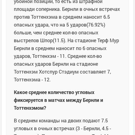
убойной позиции, то есть из штрафной
площади соперника. Бернли в очных встречах
против Тоттенхэма в среднем наносит 6.5
опасных удара, что на 5 ударов(76.92%)
больше, чем среднее кол-во опасных
выстрелов Шпор(11.5). На стадионе Терф Мур
Бернли в среднем наносит по 6 опасных
ударов, Тоттенхэм - 11. Среднее кол-во
опасных ударов Бернли на стадионе
Тоттенхэм Хотспур Стэдиум составляет 7,
Тоттенхэма - 12.
Какое среднее количество угловых
фиксируется в матчах между Бернли и
Тоттенхэмом?
В среднем команды на двоих подают 7.5
угловых в очных встречах (3 - Бернли, 4.5 -