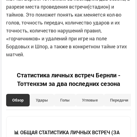
разрезе места проведения встречи(стадион) и
таймов. Это поможет понять как меняется кол-во
голов, точность передач, количество ударов и их
точность, количество нарушений правил,
«горчичников» и удалений при игре на поле
Бордовых и Шпор, а также в конкретном тайме этих
матчей.
Статистика личных встреч Бернли -
Тоттенхэм за два последних сезона
Обзор
Удары
Голы
Угловые
Передачи
📊 ОБЩАЯ СТАТИСТИКА ЛИЧНЫХ ВСТРЕЧ (ЗА