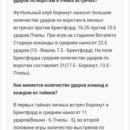
ударов по воротам в очных встречах?
Футбольный клуб Борнмут наносит большее
количество ударов по воротам в личных
встречах против Брентфорд: 16.25 против 10.5
ударов Пчелы. При игре на стадионе Виталити
Стэдиум команды в среднем наносят 22.5
ударов (15 - Вишни, 7.5 - Брентфорд). На поле
Брентфорда среднее количество ударов по
воротам составляет 31(17.5 - Борнмут, 13.5 -
Пчелы).
Как меняется количество ударов команд в
каждом из таймов?
В первых таймах личных встреч Борнмут и
Брентфорд в среднем наносят 11
ударов(Вишни - 6, Пчелы - 5), во второй
половине игры количество выстрелов по