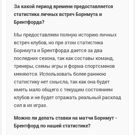
За какой период времени предоставляется
статистика личных встреч Борнмута и
Брентфорда?
Мы предоставляем полную историю личных
встреч клубов, но при этом статистика
Борнмута и Брентфорда дается за два
последних сезона, так как составы команд,
тренеры, схемы игры и форма спортсменов
меняются. Использовать более раннюю
статистику нет смысла, так как она будет
иметь мало общего с текущим состоянием
клубов и не будет отражать реальный расклад
сил в их играх.
Можно ли делать ставки на матчи Борнмут -
Брентфорд по нашей статистике?