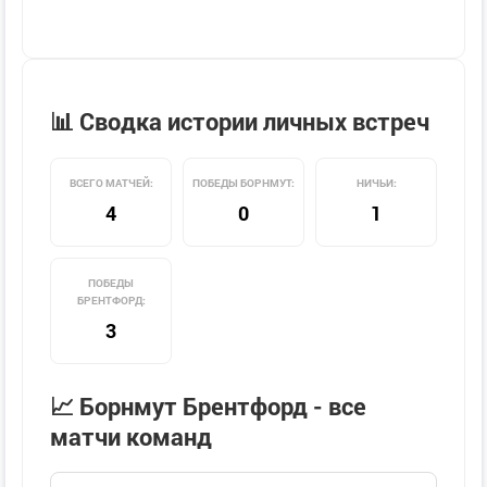
📊 Сводка истории личных встреч
ВСЕГО МАТЧЕЙ:
ПОБЕДЫ БОРНМУТ:
НИЧЬИ:
4
0
1
ПОБЕДЫ
БРЕНТФОРД:
3
📈 Борнмут Брентфорд - все
матчи команд