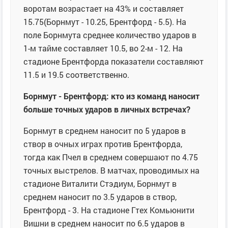
воротам возрастает на 43% и составляет
15.75(Борнмут - 10.25, Брентфорд - 5.5). На
поле Борнмута среднее количество ударов в
1-м тайме составляет 10.5, во 2-м - 12. На
стадионе Брентфорда показатели составляют
11.5 и 19.5 соответственно.
Борнмут - Брентфорд: кто из команд наносит
больше точных ударов в личных встречах?
Борнмут в среднем наносит по 5 ударов в
створ в очных играх против Брентфорда,
тогда как Пчел в среднем совершают по 4.75
точных выстрелов. В матчах, проводимых на
стадионе Виталити Стэдиум, Борнмут в
среднем наносит по 3.5 ударов в створ,
Брентфорд - 3. На стадионе Гтех Комьюнити
Вишни в среднем наносит по 6.5 ударов в