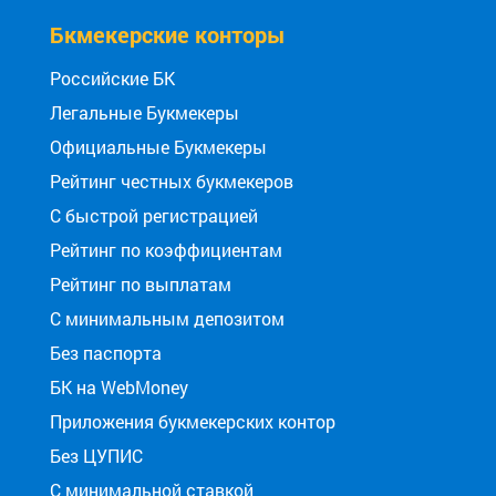
Бкмекерские конторы
Российские БК
Легальные Букмекеры
Официальные Букмекеры
Рейтинг честных букмекеров
С быстрой регистрацией
Рейтинг по коэффициентам
Рейтинг по выплатам
С минимальным депозитом
Без паспорта
БК на WebMoney
Приложения букмекерских контор
Без ЦУПИС
С минимальной ставкой