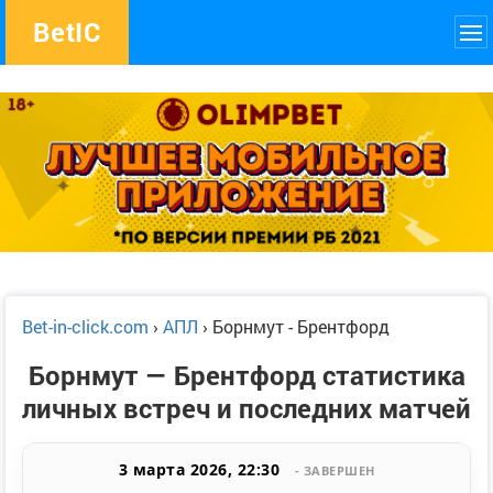
Bet
IC
Bet-in-click.com
›
АПЛ
›
Борнмут - Брентфорд
Борнмут — Брентфорд статистика
личных встреч и последних матчей
3 марта 2026, 22:30
- ЗАВЕРШЕН