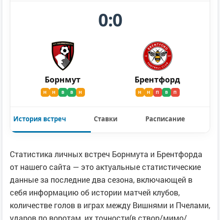
0:0
Борнмут
Брентфорд
Н
Н
В
В
Н
Н
Н
П
В
П
История встреч
Ставки
Расписание
Статистика личных встреч Борнмута и Брентфорда
от нашего сайта — это актуальные статистические
данные за последние два сезона, включающей в
себя информацию об истории матчей клубов,
количестве голов в играх между Вишнями и Пчелами,
ударов по воротам, их точности(в створ/мимо/