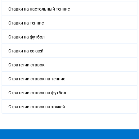
Ставки на настольный теннис
Ставки на теннис
Ставки на футбол
Ставки на хоккей
Стратегии ставок
Стратегии ставок на теннис
Стратегии ставок на футбол
Стратегии ставок на хоккей