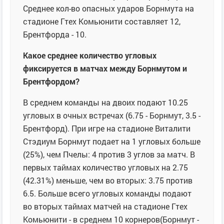
Среднее кол-во опасных ударов Борнмута на
стадионе Гтех Комьюнити составляет 12,
Брентфорда - 10.
Какое среднее количество угловых
фиксируется в матчах между Борнмутом и
Брентфордом?
В среднем команды на двоих подают 10.25
угловых в очных встречах (6.75 - Борнмут, 3.5 -
Брентфорд). При игре на стадионе Виталити
Стэдиум Борнмут подает на 1 угловых больше
(25%), чем Пчелы: 4 против 3 углов за матч. В
первых таймах количество угловых на 2.75
(42.31%) меньше, чем во вторых: 3.75 против
6.5. Больше всего угловых команды подают
во вторых таймах матчей на стадионе Гтех
Комьюнити - в среднем 10 корнеров(Борнмут -