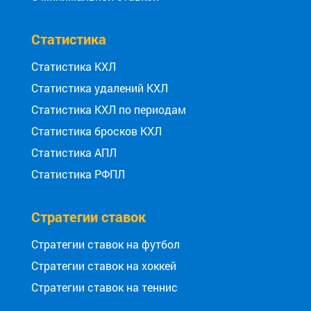
Статистика
Статистика КХЛ
Статистика удалений КХЛ
Статистика КХЛ по периодам
Статистика бросков КХЛ
Статистика АПЛ
Статистика РФПЛ
Стратегии ставок
Стратегии ставок на футбол
Стратегии ставок на хоккей
Стратегии ставок на теннис