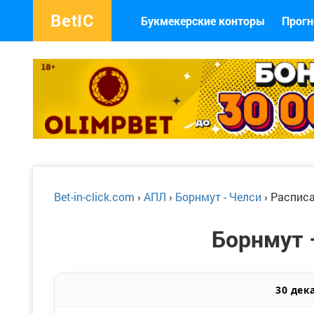
Bet
IC
Букмекерские конторы
Прогн
Bet-in-click.com
›
АПЛ
›
Борнмут - Челси
›
Распис
Борнмут 
30 дека