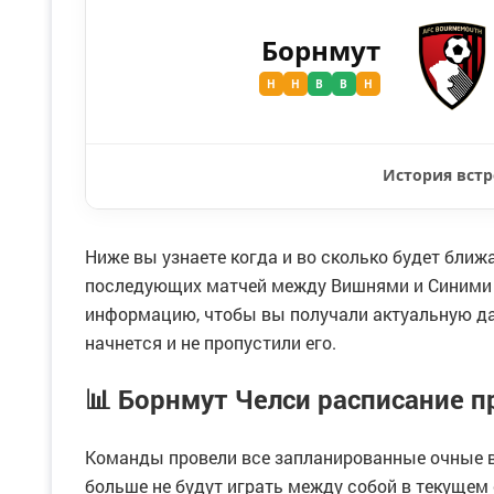
Борнмут
Н
Н
В
В
Н
История встр
Ниже вы узнаете когда и во сколько будет ближ
последующих матчей между Вишнями и Синими в
информацию, чтобы вы получали актуальную дат
начнется и не пропустили его.
📊 Борнмут Челси расписание 
Команды провели все запланированные очные вс
больше не будут играть между собой в текущем 