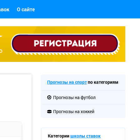
авок
О сайте
Прогнозы на спорт
по категориям
Прогнозы на футбол
Прогнозы на хоккей
Категории
школы ставок