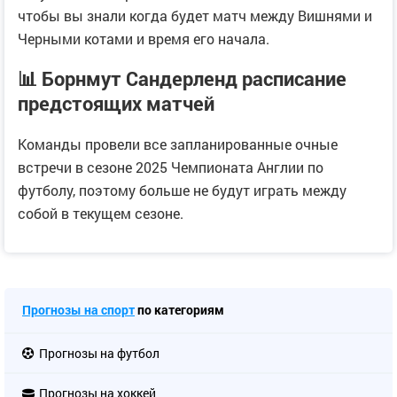
чтобы вы знали когда будет матч между Вишнями и
Черными котами и время его начала.
📊 Борнмут Сандерленд расписание
предстоящих матчей
Команды провели все запланированные очные
встречи в сезоне 2025 Чемпионата Англии по
футболу, поэтому больше не будут играть между
собой в текущем сезоне.
Прогнозы на спорт
по категориям
Прогнозы на футбол
Прогнозы на хоккей