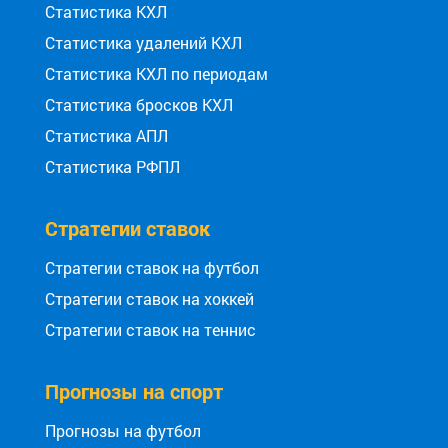
Статистика КХЛ
Статистика удалений КХЛ
Статистика КХЛ по периодам
Статистика бросков КХЛ
Статистика АПЛ
Статистика РФПЛ
Стратегии ставок
Стратегии ставок на футбол
Стратегии ставок на хоккей
Стратегии ставок на теннис
Прогнозы на спорт
Прогнозы на футбол