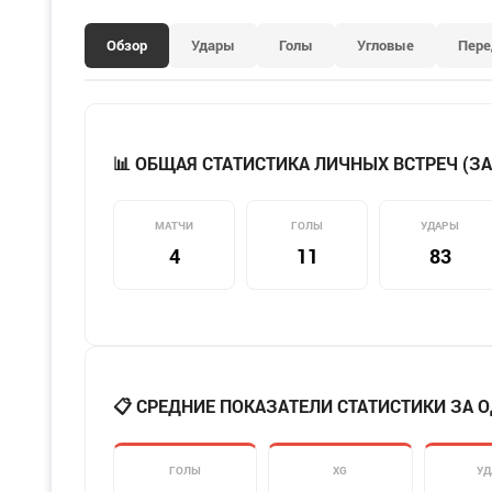
Обзор
Удары
Голы
Угловые
Пере
📊 ОБЩАЯ СТАТИСТИКА ЛИЧНЫХ ВСТРЕЧ (ЗА
МАТЧИ
ГОЛЫ
УДАРЫ
4
11
83
📋 СРЕДНИЕ ПОКАЗАТЕЛИ СТАТИСТИКИ ЗА 
ГОЛЫ
XG
УД