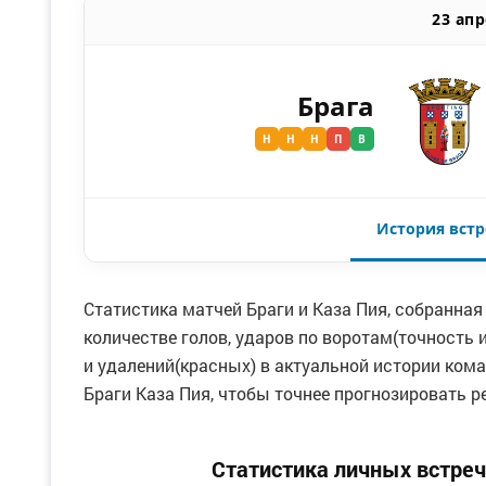
23 апр
Брага
Н
Н
Н
П
В
История встр
Статистика матчей Браги и Каза Пия, собранна
количестве голов, ударов по воротам(точность 
и удалений(красных) в актуальной истории кома
Браги Каза Пия, чтобы точнее прогнозировать 
Статистика личных встреч 