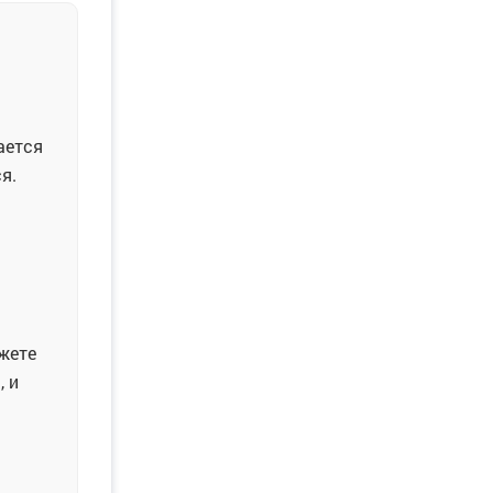
ается
я.
жете
, и