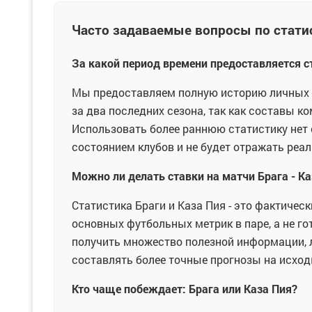
Часто задаваемые вопросы по статис
За какой период времени предоставляется с
Мы предоставляем полную историю личных вс
за два последних сезона, так как составы 
Использовать более раннюю статистику нет 
состоянием клубов и не будет отражать реал
Можно ли делать ставки на матчи Брага - Ка
Статистика Браги и Каза Пия - это фактиче
основных футбольных метрик в паре, а не г
получить множество полезной информации, л
составлять более точные прогнозы на исход
Кто чаще побеждает: Брага или Каза Пия?