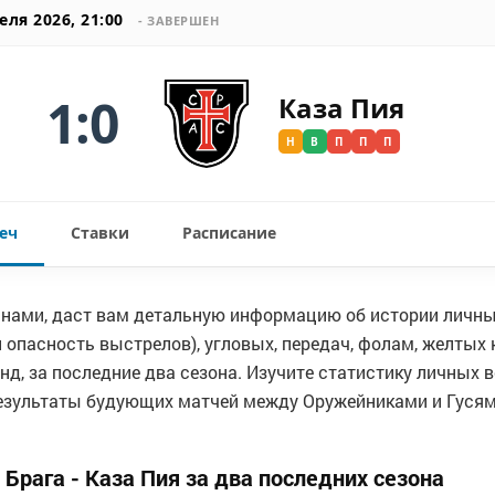
еля 2026, 21:00
- ЗАВЕРШЕН
1:0
Каза Пия
Н
В
П
П
П
еч
Ставки
Расписание
я нами, даст вам детальную информацию об истории личны
и опасность выстрелов), угловых, передач, фолам, желтых 
нд, за последние два сезона. Изучите статистику личных 
результаты будующих матчей между Оружейниками и Гусям
Брага - Каза Пия за два последних сезона