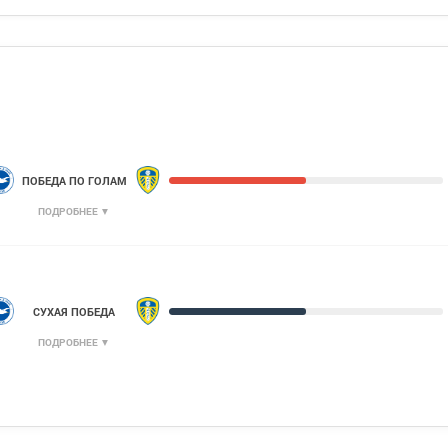
ПОБЕДА ПО ГОЛАМ
ПОДРОБНЕЕ ▼
СУХАЯ ПОБЕДА
ПОДРОБНЕЕ ▼