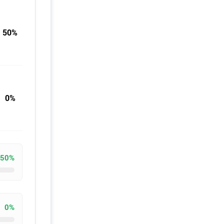
50%
0%
50%
0%