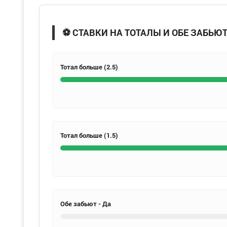
⚽ СТАВКИ НА ТОТАЛЫ И ОБЕ ЗАБЬЮ
Тотал больше (2.5)
Тотал больше (1.5)
Обе забьют - Да