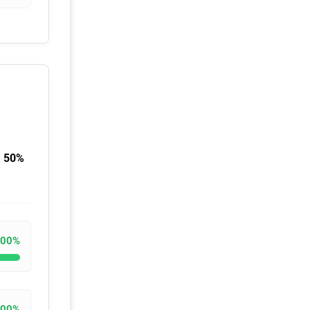
50%
100%
100%