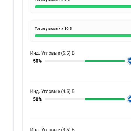
Тотал угловых > 10.5
Инд. Угловые (5.5) Б
50%
Инд. Угловые (4.5) Б
50%
Инд. Угловые (3.5) Б