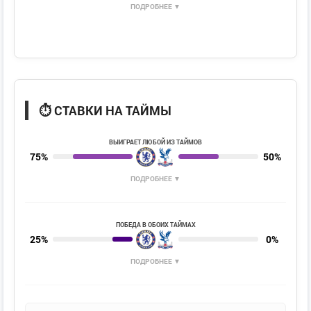
ПОДРОБНЕЕ ▼
⏱️ СТАВКИ НА ТАЙМЫ
ВЫИГРАЕТ ЛЮБОЙ ИЗ ТАЙМОВ
75%
50%
ПОДРОБНЕЕ ▼
ПОБЕДА В ОБОИХ ТАЙМАХ
25%
0%
ПОДРОБНЕЕ ▼