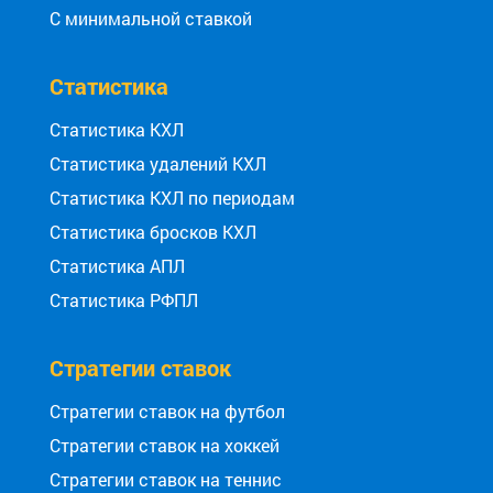
С минимальной ставкой
Статистика
Статистика КХЛ
Статистика удалений КХЛ
Статистика КХЛ по периодам
Статистика бросков КХЛ
Статистика АПЛ
Статистика РФПЛ
Стратегии ставок
Стратегии ставок на футбол
Стратегии ставок на хоккей
Стратегии ставок на теннис