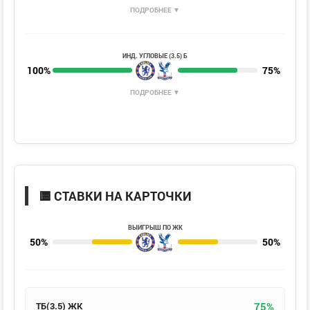
ПОДРОБНЕЕ ▼
ИНД. УГЛОВЫЕ (3.5) Б
100%
75%
ПОДРОБНЕЕ ▼
🟨 СТАВКИ НА КАРТОЧКИ
ВЫИГРЫШ ПО ЖК
50%
50%
75%
ТБ(3.5) ЖК