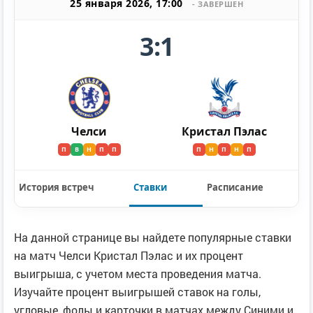
25 января 2026, 17:00
- ЗАВЕРШЕН
3:1
Челси
Кристал Пэлас
П
В
Н
П
П
П
Н
П
Н
П
История встреч
Ставки
Расписание
На данной странице вы найдете популярные ставки
на матч Челси Кристал Пэлас и их процент
выигрыша, с учетом места проведения матча.
Изучайте процент выигрышей ставок на голы,
угловые, фолы и карточки в матчах между Синими и