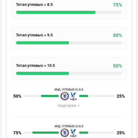
75%
Тотал угловых > 8.5
50%
Тотал угловых > 9.5
50%
Тотал угловых > 10.5
ИНД. УГЛОВЫЕ (5.5) Б
50%
25%
ПОДРОБНЕЕ ▼
ИНД. УГЛОВЫЕ (4.5) Б
75%
25%