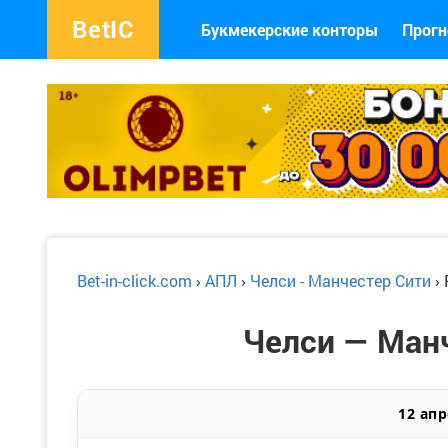
Bet
IC
Букмекерские конторы
Прогн
Bet-in-click.com
›
АПЛ
›
Челси - Манчестер Сити
›
Челси — Манч
12 апр