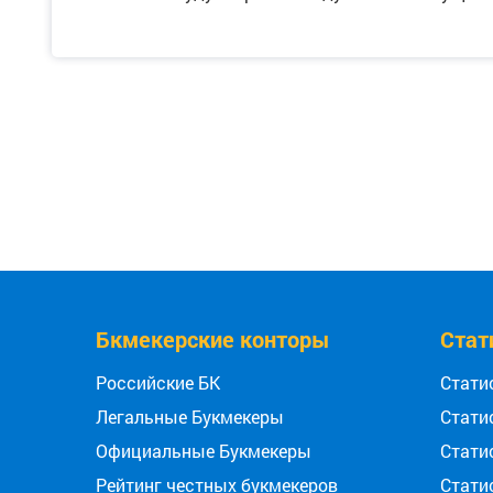
Бкмекерские конторы
Стат
Российские БК
Стати
Легальные Букмекеры
Стати
Официальные Букмекеры
Стати
Рейтинг честных букмекеров
Стати