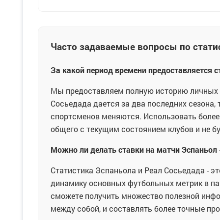
Часто задаваемые вопросы по статис
За какой период времени предоставляется с
Мы предоставляем полную историю личных вс
Сосьедада дается за два последних сезона, 
спортсменов меняются. Использовать более 
общего с текущим состоянием клубов и не бу
Можно ли делать ставки на матчи Эспаньол 
Статистика Эспаньола и Реал Сосьедада - э
динамику основных футбольных метрик в пар
сможете получить множество полезной инфо
между собой, и составлять более точные пр