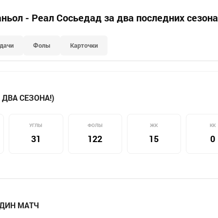
ньол - Реал Сосьедад за два последних сезона
дачи
Фолы
Карточки
 ДВА СЕЗОНА!)
УГЛЫ
ФОЛЫ
ЖК
КК
31
122
15
0
ОДИН МАТЧ