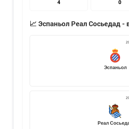
4
0
📈 Эспаньол Реал Сосьедад -
2
Эспаньол
2
Реал Сосьед