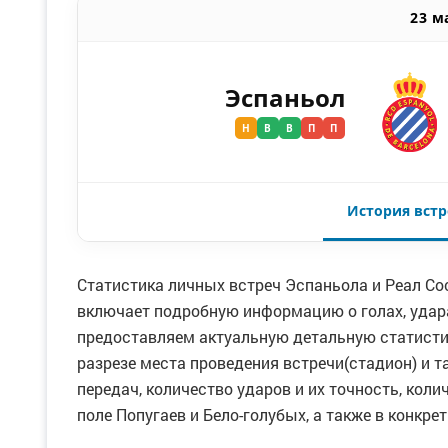
23 м
Эспаньол
Н
В
В
П
П
История встр
Статистика личных встреч Эспаньола и Реал Со
включает подробную информацию о голах, ударах
предоставляем актуальную детальную статистик
разрезе места проведения встречи(стадион) и т
передач, количество ударов и их точность, коли
поле Попугаев и Бело-голубых, а также в конкре