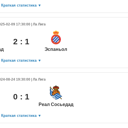
Краткая статистика
▼
025-02-09 17:30:00 | Ла Лига
2 : 1
ад
Эспаньол
Краткая статистика
▼
024-08-24 19:30:00 | Ла Лига
0 : 1
Реал Сосьедад
Краткая статистика
▼