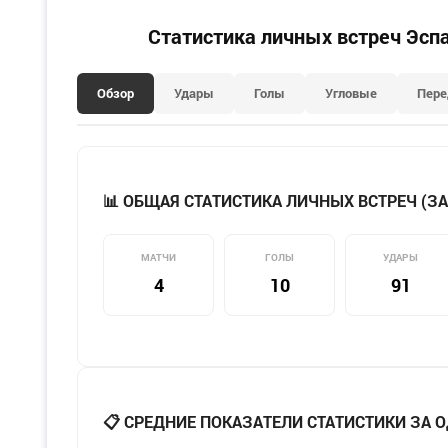
Статистика личных встреч Эспа
Обзор
Удары
Голы
Угловые
Пере
📊 ОБЩАЯ СТАТИСТИКА ЛИЧНЫХ ВСТРЕЧ (ЗА
МАТЧИ
ГОЛЫ
УДАРЫ
4
10
91
📋 СРЕДНИЕ ПОКАЗАТЕЛИ СТАТИСТИКИ ЗА 