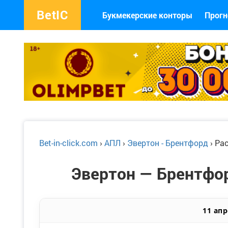
Bet
IC
Букмекерские конторы
Прогн
Bet-in-click.com
›
АПЛ
›
Эвертон - Брентфорд
›
Ра
Эвертон — Брентфор
11 апр