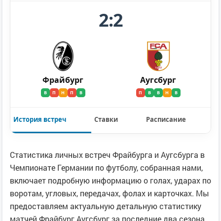
2:2
Фрайбург
Аугсбург
В
П
Н
П
В
П
В
В
Н
В
История встреч
Ставки
Расписание
Статистика личных встреч Фрайбурга и Аугсбурга в
Чемпионате Германии по футболу, собранная нами,
включает подробную информацию о голах, ударах по
воротам, угловых, передачах, фолах и карточках. Мы
предоставляем актуальную детальную статистику
матчей Фрайбург Аугсбург за последние два сезона,