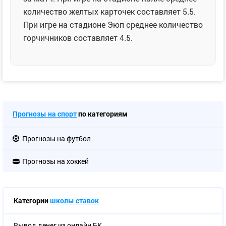
количество желтых карточек составляет 5.5.
При игре на стадионе Эюп среднее количество
горчичников составляет 4.5.
Прогнозы на спорт
по категориям
Прогнозы на футбол
Прогнозы на хоккей
Категории
школы ставок
Вывод денег из онлайн БК