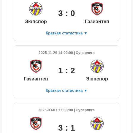
3 : 0
Эюпспор
Газиантеп
Краткая статистика
▼
2025-11-29 14:00:00 | Суперлига
1 : 2
Газиантеп
Эюпспор
Краткая статистика
▼
2025-03-03 13:00:00 | Суперлига
3 : 1