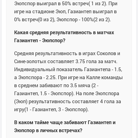
Эюпспор выиграл в 50% встреч( 1 из 2). При
игре на стадионе Эюп, Газиантеп выиграл в
0% встреч(0 из 2), Эюпспор - 100%(2 из 2).
Какая средняя результативность в матчах
Газиантеп - Эюпспор?
Средняя результативность в играх Соколов и
Сине-золотых составляет 3.75 гола за матч.
Индивидуальный показатель Газиантепа - 1.5,
а Эюпспора - 2.25. При игре на Калле команды
в среднем забивают по 3.5 мяча (2 -
Газиантеп, 1.5 - Эюпспор). На поле Эюпспора
(Эюп) результативность составляет 4 гола за
игру(1 - Газиантеп, 3 - Эюпспор).
В каком тайме чаще забивают Газиантеп и
Эюпспор в личных встречах?