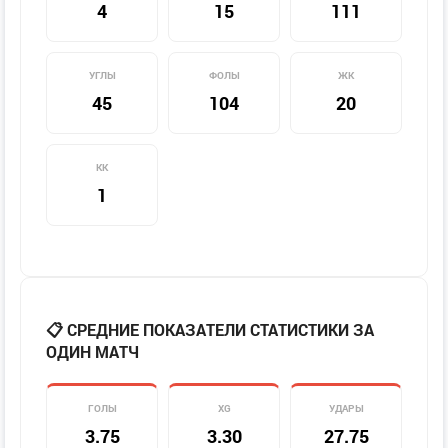
4
15
111
УГЛЫ
ФОЛЫ
ЖК
45
104
20
КК
1
📋 СРЕДНИЕ ПОКАЗАТЕЛИ СТАТИСТИКИ ЗА
ОДИН МАТЧ
ГОЛЫ
XG
УДАРЫ
3.75
3.30
27.75