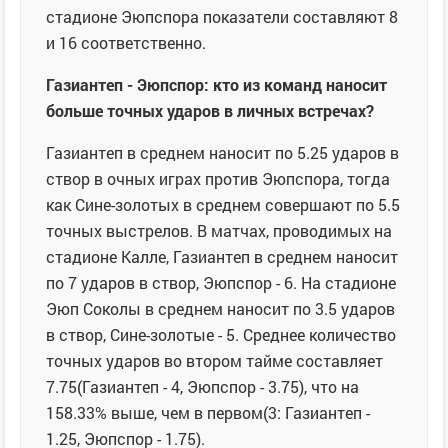
стадионе Эюпспора показатели составляют 8
и 16 соответственно.
Газиантеп - Эюпспор: кто из команд наносит
больше точных ударов в личных встречах?
Газиантеп в среднем наносит по 5.25 ударов в
створ в очных играх против Эюпспора, тогда
как Сине-золотых в среднем совершают по 5.5
точных выстрелов. В матчах, проводимых на
стадионе Калле, Газиантеп в среднем наносит
по 7 ударов в створ, Эюпспор - 6. На стадионе
Эюп Соколы в среднем наносит по 3.5 ударов
в створ, Сине-золотые - 5. Среднее количество
точных ударов во втором тайме составляет
7.75(Газиантеп - 4, Эюпспор - 3.75), что на
158.33% выше, чем в первом(3: Газиантеп -
1.25, Эюпспор - 1.75).