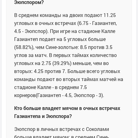
Эюпспором?
В среднем команды на двоих подают 11.25
угловых в очных встречах (6.75 - Газиантеп,
4.5 - Эюпспор). При игре на стадионе Калле
Газиантеп подает на 5 угловых больше
(58.82%), чем Сине-золотые: 8.5 против 3.5
углов за матч. В первых таймах количество
угловых на 2.75 (39.29%) меньше, чем во
вторых: 4.25 против 7. Больше всего угловых
команды подают во вторых таймах матчей на
стадионе Калле - в среднем 7.5
корнеров(Газиантеп - 4.5, Эюпспор - 3).
Кто больше владеет мячом в очных встречах
Газиантепа и Эюпспора?
Эюпспор в личных встречах с Соколами
больше владеет мячом: в среднем Сине-