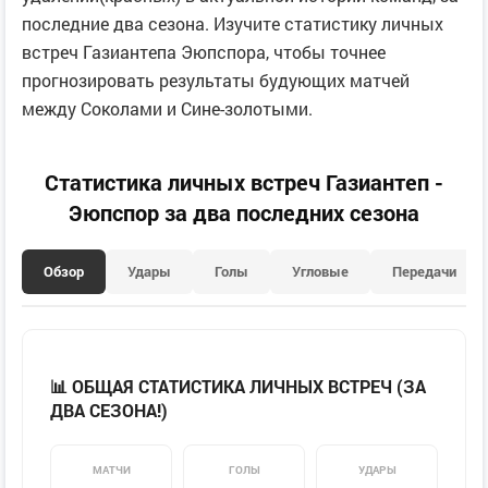
последние два сезона. Изучите статистику личных
встреч Газиантепа Эюпспора, чтобы точнее
прогнозировать результаты будующих матчей
между Соколами и Сине-золотыми.
Статистика личных встреч Газиантеп -
Эюпспор за два последних сезона
Обзор
Удары
Голы
Угловые
Передачи
📊 ОБЩАЯ СТАТИСТИКА ЛИЧНЫХ ВСТРЕЧ (ЗА
ДВА СЕЗОНА!)
МАТЧИ
ГОЛЫ
УДАРЫ