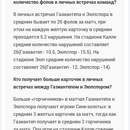
количество фолов в личных встречах команд?
В личных встречах Газиантепа и Эюпспора в
среднем бывает по 26 фолов за матч, при
этом на каждую желтую карточку в среднем
приходятся 5.2 нарушения. На стадионе Калле
среднее количество нарушений составляет
26(Газиантеп - 10.5, Эюпспор - 15.5). На
стадионе Эюп среднее количество нарушений
составляет 26(Газиантеп - 12, Эюпспор - 14).
Кто получает больше карточек в личных
встречах между Газиантепом и Эюпспором?
Больше «горчичников» в матчах Газиантепа и
Эюпспора получают игроки Сине-золотых: в
среднем 3 желтых карточек за матч, тогда как
Газиантеп получает в среднем 2 горчичника
за матч. При игре на стадионе Калле среднее