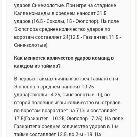
ударов Сине-золотые. При игре на стадионе
Калле команды в среднем наносят 31.5
ударов (16.5 - Соколы, 15 - Эюпспор). На поле
Эюпспора среднее количество ударов по
воротам составляет 24(12.5 - Газиантеп, 11.5 -
Сине-золотые).
Как меняется количество ударов команд в
каждом из таймов?
В первых таймах личных встреч Газиантеп и
Эюпспор в среднем наносят 10.25
удара(Соколы - 4.25, Сине-золотые - 6), во
второй половине игры количество выстрелов
по воротам возрастает на 71% и составляет
17.5(Газиантеп - 10.25, Эюпспор - 7.25). На поле
Газиантепа среднее количество ударов в 1-м
тайме составляет 12.5, во 2-м - 19. На