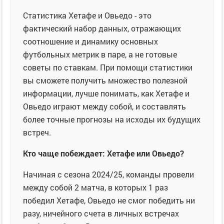
Статистика Хетафе и Овьедо - это
фактический набор данных, отражающих
соотношение и динамику основных
футбольных метрик в паре, а не готовые
советы по ставкам. При помощи статистики
вы сможете получить множество полезной
информации, лучше понимать, как Хетафе и
Овьедо играют между собой, и составлять
более точные прогнозы на исходы их будущих
встреч.
Кто чаще побеждает: Хетафе или Овьедо?
Начиная с сезона 2024/25, команды провели
между собой 2 матча, в которых 1 раз
победил Хетафе, Овьедо не смог победить ни
разу, ничейного счета в личных встречах