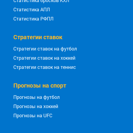
Статистика бросков КХЛ
Статистика АПЛ
Статистика РФПЛ
Стратегии ставок
Стратегии ставок на футбол
Стратегии ставок на хоккей
Стратегии ставок на теннис
Прогнозы на спорт
Прогнозы на футбол
Прогнозы на хоккей
Прогнозы на UFC