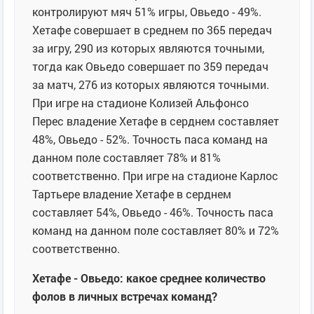
контролируют мяч 51% игры, Овьедо - 49%.
Хетафе совершает в среднем по 365 передач
за игру, 290 из которых являются точными,
тогда как Овьедо совершает по 359 передач
за матч, 276 из которых являются точными.
При игре на стадионе Колизей Альфонсо
Перес владение Хетафе в серднем составляет
48%, Овьедо - 52%. Точность паса команд на
данном поле составляет 78% и 81%
соответственно. При игре на стадионе Карлос
Тартьере владение Хетафе в серднем
составляет 54%, Овьедо - 46%. Точность паса
команд на данном поле составляет 80% и 72%
соответственно.
Хетафе - Овьедо: какое среднее количество
фолов в личных встречах команд?