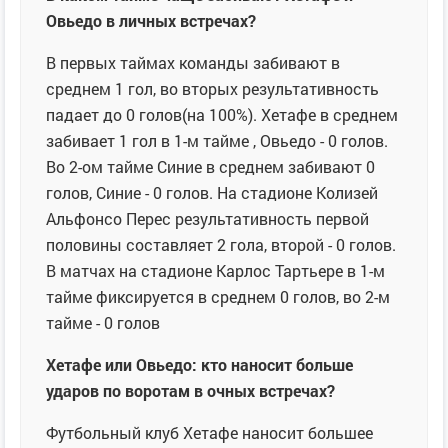
Овьедо в личных встречах?
В первых таймах команды забивают в
среднем 1 гол, во вторых результативность
падает до 0 голов(на 100%). Хетафе в среднем
забивает 1 гол в 1-м тайме , Овьедо - 0 голов.
Во 2-ом тайме Синие в среднем забивают 0
голов, Синие - 0 голов. На стадионе Колизей
Альфонсо Перес результативность первой
половины составляет 2 гола, второй - 0 голов.
В матчах на стадионе Карлос Тартьере в 1-м
тайме фиксируется в среднем 0 голов, во 2-м
тайме - 0 голов
Хетафе или Овьедо: кто наносит больше
ударов по воротам в очных встречах?
Футбольный клуб Хетафе наносит большее