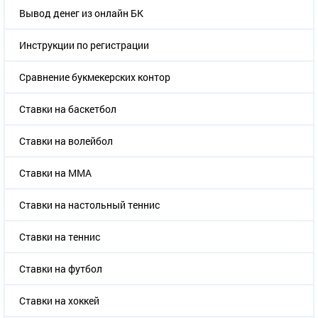
Вывод денег из онлайн БК
Инструкции по регистрации
Сравнение букмекерских контор
Ставки на баскетбол
Ставки на волейбол
Ставки на ММА
Ставки на настольный теннис
Ставки на теннис
Ставки на футбол
Ставки на хоккей