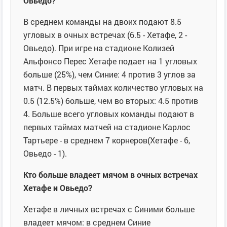
Овьедо?
В среднем команды на двоих подают 8.5
угловых в очных встречах (6.5 - Хетафе, 2 -
Овьедо). При игре на стадионе Колизей
Альфонсо Перес Хетафе подает на 1 угловых
больше (25%), чем Синие: 4 против 3 углов за
матч. В первых таймах количество угловых на
0.5 (12.5%) больше, чем во вторых: 4.5 против
4. Больше всего угловых команды подают в
первых таймах матчей на стадионе Карлос
Тартьере - в среднем 7 корнеров(Хетафе - 6,
Овьедо - 1).
Кто больше владеет мячом в очных встречах
Хетафе и Овьедо?
Хетафе в личных встречах с Синими больше
владеет мячом: в среднем Синие