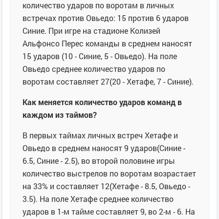
количество ударов по воротам в личных
встречах против Овьедо: 15 против 6 ударов
Синие. При игре на стадионе Колизей
Альфонсо Перес команды в среднем наносят
15 ударов (10 - Синие, 5 - Овьедо). На поле
Овьедо среднее количество ударов по
воротам составляет 27(20 - Хетафе, 7 - Синие).
Как меняется количество ударов команд в
каждом из таймов?
В первых таймах личных встреч Хетафе и
Овьедо в среднем наносят 9 ударов(Синие -
6.5, Синие - 2.5), во второй половине игры
количество выстрелов по воротам возрастает
на 33% и составляет 12(Хетафе - 8.5, Овьедо -
3.5). На поле Хетафе среднее количество
ударов в 1-м тайме составляет 9, во 2-м - 6. На