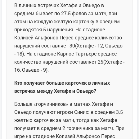
В личных встречах Хетафе и Овьедо в
среднем бывает по 27.5 фолов за матч, при
этом на каждую желтую карточку в среднем
приходятся 5 нарушения. На стадионе
Колизей Альфонсо Перес среднее количество
нарушений составляет 30(Хетафе - 12, Овьедо
- 18). На стадионе Карлос Тартьере среднее
количество нарушений составляет 25(Хетафе -
16, Овьедо - 9).
Кто получает больше карточек в личных
встречах между Хетафе и Овьедо?
Больше «горчичников» в матчах Хетафе и
Овьедо получают игроки Синих: в среднем 3.5
желтых карточек за матч, тогда как Хетафе
получает в среднем 2 горчичника за матч. При
игре на стадионе Колизей Альфонсо Перес