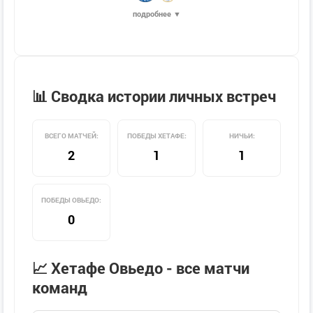
подробнее ▼
📊 Сводка истории личных встреч
ВСЕГО МАТЧЕЙ:
ПОБЕДЫ ХЕТАФЕ:
НИЧЬИ:
2
1
1
ПОБЕДЫ ОВЬЕДО:
0
📈 Хетафе Овьедо - все матчи
команд