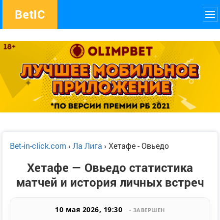
Bet
IC
Bet-in-click.com
›
Ла Лига
›
Хетафе - Овьедо
Хетафе — Овьедо статистика
матчей и история личных встреч
10 мая 2026, 19:30
- ЗАВЕРШЕН