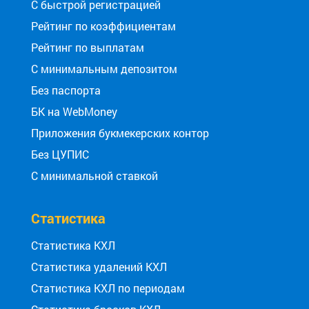
С быстрой регистрацией
Рейтинг по коэффициентам
Рейтинг по выплатам
С минимальным депозитом
Без паспорта
БК на WebMoney
Приложения букмекерских контор
Без ЦУПИС
С минимальной ставкой
Статистика
Статистика КХЛ
Статистика удалений КХЛ
Статистика КХЛ по периодам